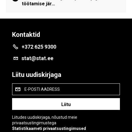
töötamise jär…
Kontaktid
+372 625 9300
stat@stat.ee
Liitu uudiskirjaga
E-POSTI AADRESS
Liitudes uudiskirjaga, nõustud meie
privaatsustingimustega
Statistikaameti privaatsustingimused