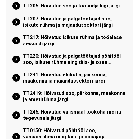
TT206: Hõivatud soo ja tööandja liigi järgi
TT207: Hõivatud ja palgatöötajad soo,
isikute rühma ja majandussektori järgi
TT217: Hõivatud isikute rühma ja tööalase
seisundi järgi
TT220: Hõivatud ja palgatöötajad põhitööl
soo, isikute rühma ning täis- ja osaa…
TT241: Hõivatud elukoha, piirkonna,
maakonna ja majandussektori järgi
TT2419: Hõivatud soo, piirkonna, maakonna
ja ametirühma järgi
TT246: Hõivatud välismaal töökoha riigi ja
tegevusala järgi
TT0150: Hõivatud põhitööl soo,
vanuserühma ning täis- ja osaajaga