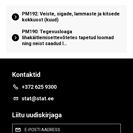
PM192: Veiste, sigade, lammaste ja kitsede
kokkuost (kuud)
PM190: Tegevusloaga
lihakäitlemisettevõtetes tapetud loomad
ning neist saadud l…
Kontaktid
+372 625 9300
stat@stat.ee
Liitu uudiskirjaga
E-POSTI AADRESS