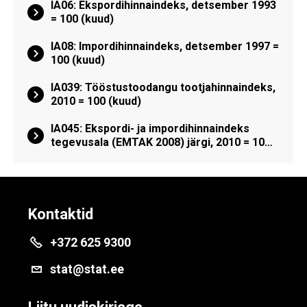
IA06: Ekspordihinnaindeks, detsember 1993
= 100 (kuud)
IA08: Impordihinnaindeks, detsember 1997 =
100 (kuud)
IA039: Tööstustoodangu tootjahinnaindeks,
2010 = 100 (kuud)
IA045: Ekspordi- ja impordihinnaindeks
tegevusala (EMTAK 2008) järgi, 2010 = 10…
Kontaktid
+372 625 9300
stat@stat.ee