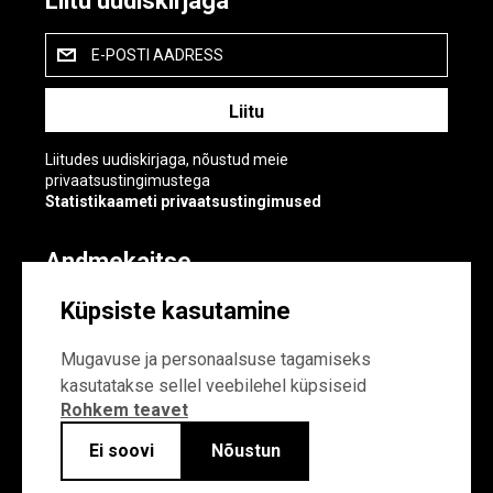
Liitu uudiskirjaga
E-POSTI AADRESS
Liitudes uudiskirjaga, nõustud meie
privaatsustingimustega
Statistikaameti privaatsustingimused
Andmekaitse
Andmekaitse
Küpsiste kasutamine
Küpsiste sätted
Mugavuse ja personaalsuse tagamiseks
kasutatakse sellel veebilehel küpsiseid
Rohkem teavet
Ei soovi
Nõustun