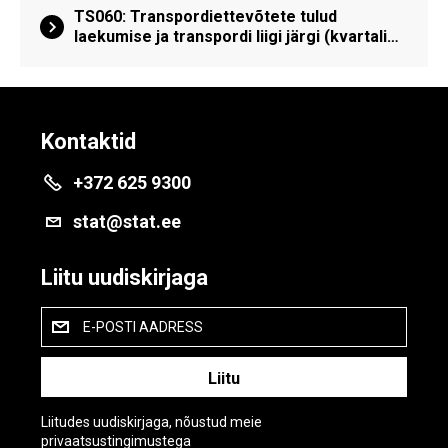
TS060: Transpordiettevõtete tulud
laekumise ja transpordi liigi järgi (kvartali…
Kontaktid
+372 625 9300
stat@stat.ee
Liitu uudiskirjaga
E-POSTI AADRESS
Liitudes uudiskirjaga, nõustud meie
privaatsustingimustega