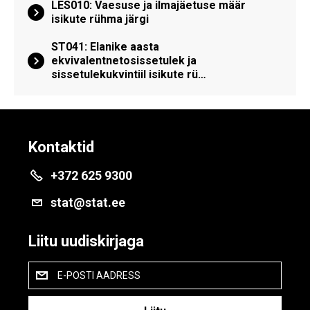
LES010: Vaesuse ja ilmajäetuse määr
isikute rühma järgi
ST041: Elanike aasta
ekvivalentnetosissetulek ja
sissetulekukvintiil isikute rü…
Kontaktid
+372 625 9300
stat@stat.ee
Liitu uudiskirjaga
E-POSTI AADRESS