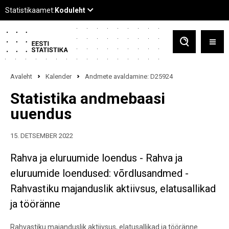
Avaleht
Kalender
Andmete avaldamine: D25924
Statistika andmebaasi
uuendus
15. DETSEMBER 2022
Rahva ja eluruumide loendus - Rahva ja
eluruumide loendused: võrdlusandmed -
Rahvastiku majanduslik aktiivsus, elatusallikad
ja tööränne
Rahvastiku majanduslik aktiivsus, elatusallikad ja tööränne.