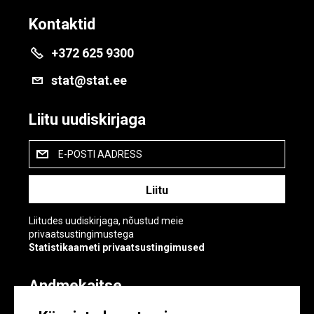
Kontaktid
+372 625 9300
stat@stat.ee
Liitu uudiskirjaga
E-POSTI AADRESS
Liitudes uudiskirjaga, nõustud meie
privaatsustingimustega
Statistikaameti privaatsustingimused
Andmekaitse
Andmekaitse