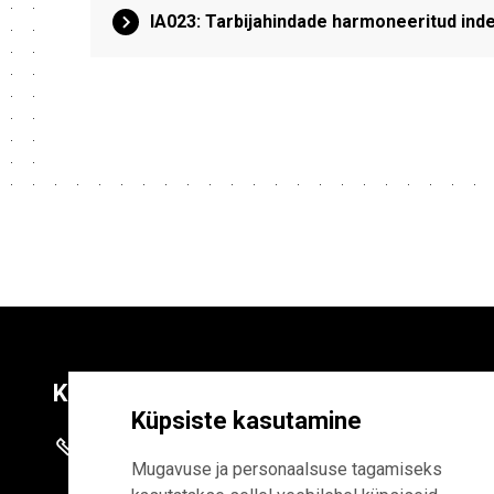
IA023: Tarbijahindade harmoneeritud inde
Kontaktid
Liitu uudiskirja
Küpsiste kasutamine
+372 625 9300
E-POSTI AADR
Mugavuse ja personaalsuse tagamiseks