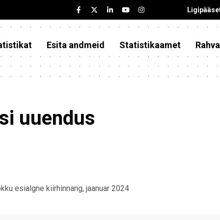
Ligipääse
tistikat
Esita andmeid
Statistikaamet
Rahva
asi uuendus
kku esialgne kiirhinnang, jaanuar 2024