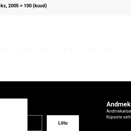
ks, 2005 = 100 (kuud)
ga
Andmek
Andmekaits
Küpsiste sät
ESS