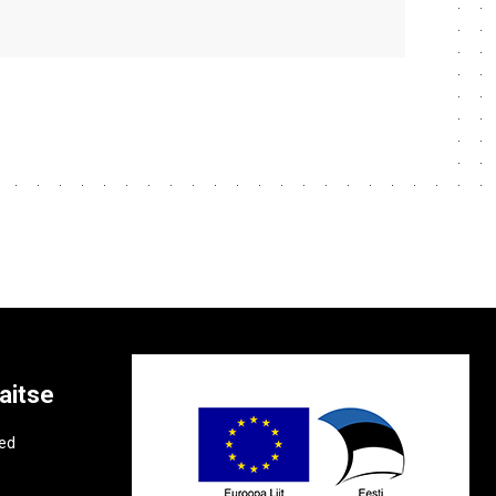
aitse
e
ted