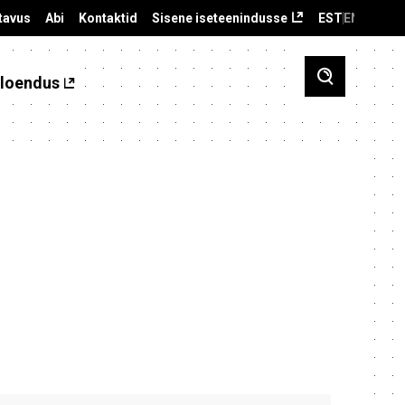
tavus
Abi
Kontaktid
Sisene iseteenindusse
EST
ENG
loendus