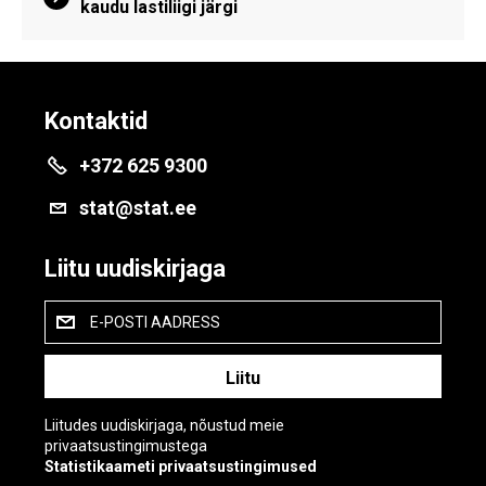
kaudu lastiliigi järgi
Kontaktid
+372 625 9300
stat@stat.ee
Liitu uudiskirjaga
E-POSTI AADRESS
Liitudes uudiskirjaga, nõustud meie
privaatsustingimustega
Statistikaameti privaatsustingimused