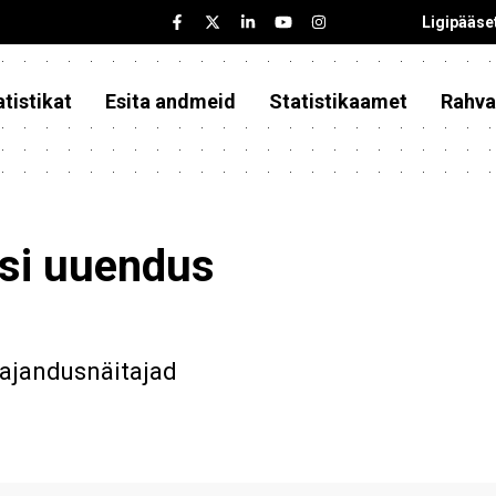
Ligipääse
tistikat
Esita andmeid
Statistikaamet
Rahva
asi uuendus
majandusnäitajad