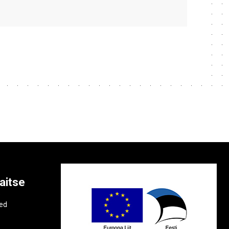
aitse
e
ted