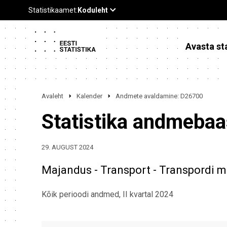
Avasta sta
Avaleht
Kalender
Andmete avaldamine: D26700
Statistika andmeba
29. AUGUST 2024
Majandus - Transport - Transpordi 
Kõik perioodi andmed, II kvartal 2024