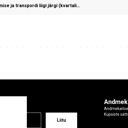
e ja transpordi liigi järgi (kvartali…
ga
Andmek
Andmekaits
Küpsiste sät
ESS