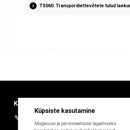
TS060: Transpordiettevõtete tulud laekumis
Kontaktid
Liitu uudiskirja
Küpsiste kasutamine
+372 625 9300
E-POSTI AADR
Mugavuse ja personaalsuse tagamiseks