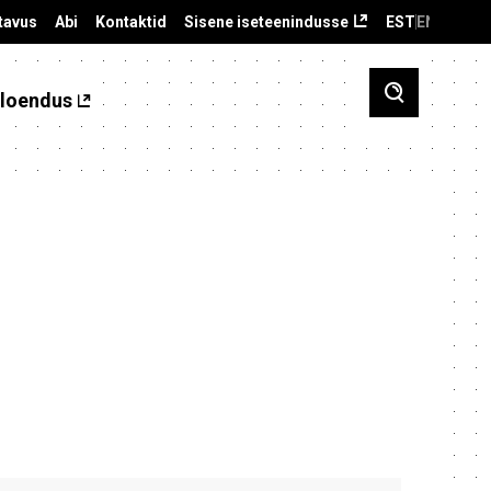
tavus
Abi
Kontaktid
Sisene iseteenindusse
EST
ENG
loendus