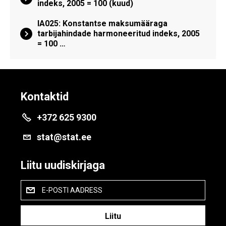
indeks, 2005 = 100 (kuud)
IA025: Konstantse maksumääraga
tarbijahindade harmoneeritud indeks, 2005
= 100 …
Kontaktid
+372 625 9300
stat@stat.ee
Liitu uudiskirjaga
E-POSTI AADRESS