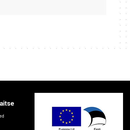
aitse
e
ted