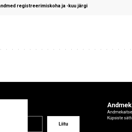
andmed registreerimiskoha ja -kuu järgi
ga
Andmek
Andmekaits
Küpsiste sät
ESS