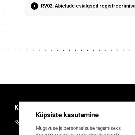
RV02: Abielude esialgsed registreerimis
Kontaktid
Liitu uudiskirja
Küpsiste kasutamine
+372 625 9300
E-POSTI AADR
Mugavuse ja personaalsuse tagamiseks