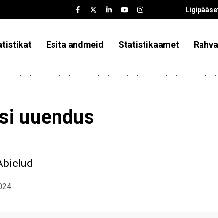
Ligipääse
tistikat
Esita andmeid
Statistikaamet
Rahva
asi uuendus
Abielud
2024