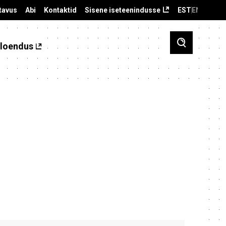
tavus
Abi
Kontaktid
Sisene iseteenindusse
EST
ENG
loendus