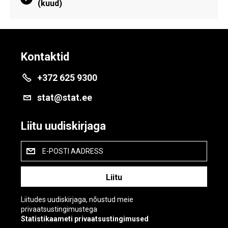
(kuud)
Kontaktid
+372 625 9300
stat@stat.ee
Liitu uudiskirjaga
E-POSTI AADRESS
Liitudes uudiskirjaga, nõustud meie
privaatsustingimustega
Statistikaameti privaatsustingimused