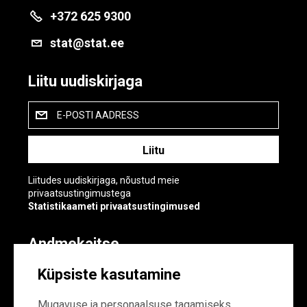
+372 625 9300
stat@stat.ee
Liitu uudiskirjaga
E-POSTI AADRESS
Liitudes uudiskirjaga, nõustud meie
privaatsustingimustega
Statistikaameti privaatsustingimused
Andmekaitse
Andmekaitse
Küpsiste kasutamine
Küpsiste sätted
Mugavuse ja personaalsuse tagamiseks