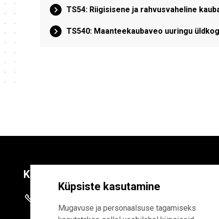
TS54: Riigisisene ja rahvusvaheline kaub
TS540: Maanteekaubaveo uuringu üldkogum
Kontaktid
Liitu uudiskirja
Küpsiste kasutamine
+372 625 9300
E-POSTI AADR
Mugavuse ja personaalsuse tagamiseks