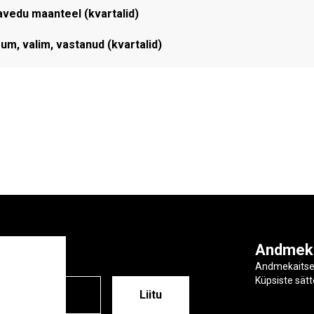
avedu maanteel (kvartalid)
, valim, vastanud (kvartalid)
ga
Andmek
Andmekaits
Küpsiste sät
ESS