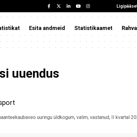
Ligipääse
tistikat
Esita andmeid
Statistikaamet
Rahva
asi uuendus
sport
aanteekaubaveo uuringu üldkogum, valim, vastanud, II kvartal 2