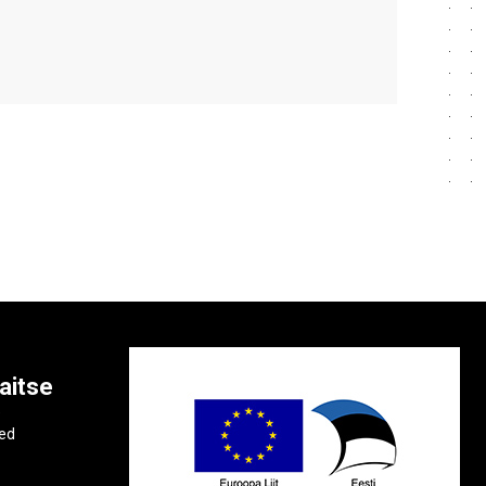
aitse
e
ted