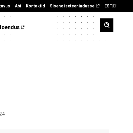
tavus
Abi
Kontaktid
Sisene iseteenindusse
EST
ENG
loendus
024