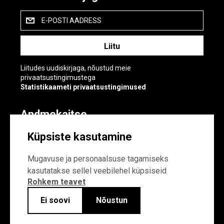
E-POSTI AADRESS
Liitudes uudiskirjaga, nõustud meie
privaatsustingimustega
Statistikaameti privaatsustingimused
Andmekaitse
Andmekaitse
Küpsiste kasutamine
Küpsiste sätted
Mugavuse ja personaalsuse tagamiseks
kasutatakse sellel veebilehel küpsiseid
Rohkem teavet
Ei soovi
Nõustun