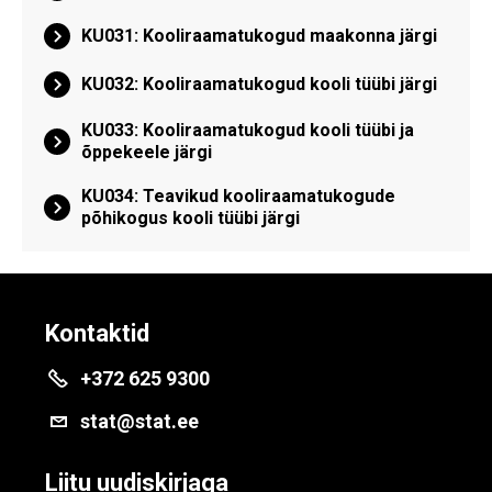
KU031: Kooliraamatukogud maakonna järgi
KU032: Kooliraamatukogud kooli tüübi järgi
KU033: Kooliraamatukogud kooli tüübi ja
õppekeele järgi
KU034: Teavikud kooliraamatukogude
põhikogus kooli tüübi järgi
Kontaktid
+372 625 9300
stat@stat.ee
Liitu uudiskirjaga