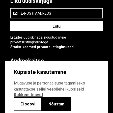
Liitu uudiskirjaga
E-POSTI AADRESS
Liitudes uudiskirjaga, nõustud meie
privaatsustingimustega
Statistikaameti privaatsustingimused
Andmekaitse
Andmekaitse
Küpsiste kasutamine
Küpsiste sätted
Mugavuse ja personaalsuse tagamiseks
kasutatakse sellel veebilehel küpsiseid
Rohkem teavet
Ei soovi
Nõustun