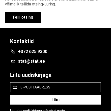
võimalik tellida otsing/uuring.
Telli otsing
Kontaktid
+372 625 9300
stat@stat.ee
Liitu uudiskirjaga
E-POSTI AADRESS
Liitudes uudiskirjaga, nõustud meie