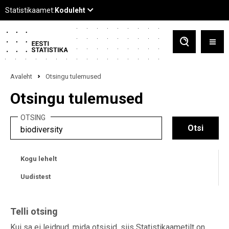
Avaleht
Otsingu tulemused
Otsingu tulemused
OTSING
Kogu lehelt
Uudistest
Telli otsing
Kui sa ei leidnud, mida otsisid, siis Statistikaametilt on