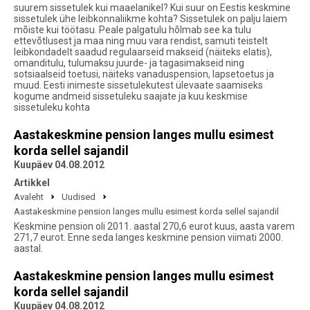
suurem sissetulek kui maaelanikel? Kui suur on Eestis keskmine
sissetulek ühe leibkonnaliikme kohta? Sissetulek on palju laiem
mõiste kui töötasu. Peale palgatulu hõlmab see ka tulu
ettevõtlusest ja maa ning muu vara rendist, samuti teistelt
leibkondadelt saadud regulaarseid makseid (näiteks elatis),
omanditulu, tulumaksu juurde- ja tagasimakseid ning
sotsiaalseid toetusi, näiteks vanaduspension, lapsetoetus ja
muud. Eesti inimeste sissetulekutest ülevaate saamiseks
kogume andmeid sissetuleku saajate ja kuu keskmise
sissetuleku kohta
Aastakeskmine pension langes mullu esimest
korda sellel sajandil
Kuupäev 04.08.2012
Artikkel
Avaleht
Uudised
Aastakeskmine pension langes mullu esimest korda sellel sajandil
Keskmine pension oli 2011. aastal 270,6 eurot kuus, aasta varem
271,7 eurot. Enne seda langes keskmine pension viimati 2000.
aastal.
Aastakeskmine pension langes mullu esimest
korda sellel sajandil
Kuupäev 04.08.2012