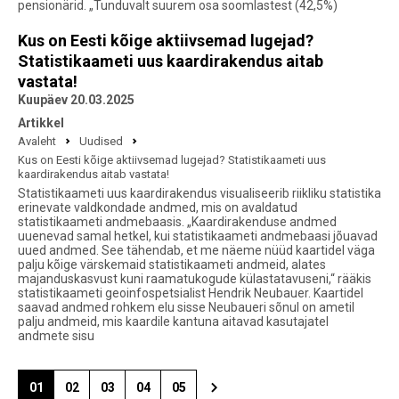
pensionärid. „Tunduvalt suurem osa soomlastest (42,5%)
Kus on Eesti kõige aktiivsemad lugejad?
Statistikaameti uus kaardirakendus aitab
vastata!
Kuupäev 20.03.2025
Artikkel
Avaleht
Uudised
Kus on Eesti kõige aktiivsemad lugejad? Statistikaameti uus
kaardirakendus aitab vastata!
Statistikaameti uus kaardirakendus visualiseerib riikliku statistika
erinevate valdkondade andmed, mis on avaldatud
statistikaameti andmebaasis. „Kaardirakenduse andmed
uuenevad samal hetkel, kui statistikaameti andmebaasi jõuavad
uued andmed. See tähendab, et me näeme nüüd kaartidel väga
palju kõige värskemaid statistikaameti andmeid, alates
majanduskasvust kuni raamatukogude külastatavuseni,“ rääkis
statistikaameti geoinfospetsialist Hendrik Neubauer. Kaartidel
saavad andmed rohkem elu sisse Neubaueri sõnul on ametil
palju andmeid, mis kaardile kantuna aitavad kasutajatel
andmete sisu
01
02
03
04
05