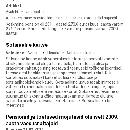
Artikkel
Avaleht
Uudised
Aastakeskmine pension langes mullu esimest korda sellel sajandil
Keskmine pension oli 2011. aastal 270,6 eurot kuus, aasta varem
271,7 eurot. Enne seda langes keskmine pension viimati 2000.
aastal.
Sotsiaalne kaitse
Valdkond
Avaleht
Heaolu
Sotsiaalne kaitse
Sotsiaalne kaitse aitab vähemkindlustatud ja haavatavamatel
ühiskonnaliikmetel eluga toime tulla, hõlmates avaliku ja
erasektori rahatuge ning toetavaid teenuseid töökoha leidmisel,
tervise eest hoolitsemisel ja igapäevasel toimetulekul. Riik
korraldab sotsiaalset kaitset sotsiaalkindlustuse ja
sotsiaalhoolekande kaudu. Sotsiaalkindlustus tagab inimesele
vähemalt minimaalse sissetuleku töökaotuse, haiguse, lapse
sünni, töövõimetuse ja vanaduse korral. Sotsiaalhoolekanne on
suunatud ühiskonna kõige haavatavamate liikmete elujärje
parandamisele ja vaesuse ennetamisele. Sotsiaalse kaitse
meetmed
Pensionid ja toetused mõjutasid oluliselt 2009.
aasta vaesusnäitajaid
Kuupäev 21.02.2011