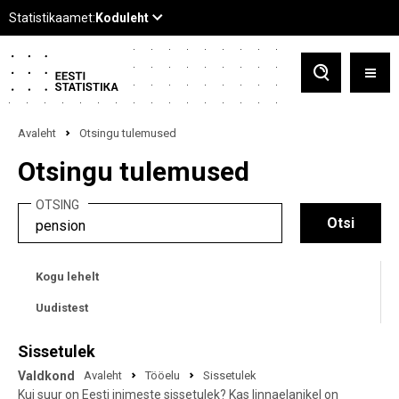
Avaleht
Otsingu tulemused
Otsingu tulemused
OTSING
Kogu lehelt
Uudistest
Sissetulek
Valdkond
Avaleht
Tööelu
Sissetulek
Kui suur on Eesti inimeste sissetulek? Kas linnaelanikel on