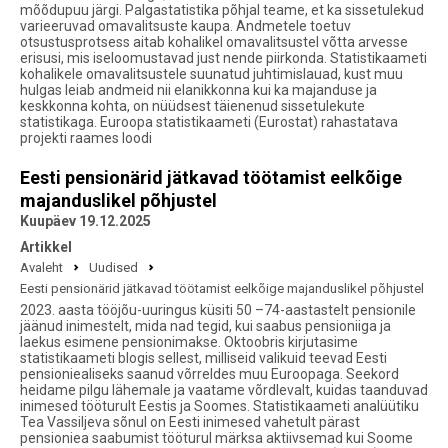
mõõdupuu järgi. Palgastatistika põhjal teame, et ka sissetulekud
varieeruvad omavalitsuste kaupa. Andmetele toetuv
otsustusprotsess aitab kohalikel omavalitsustel võtta arvesse
erisusi, mis iseloomustavad just nende piirkonda. Statistikaameti
kohalikele omavalitsustele suunatud juhtimislauad, kust muu
hulgas leiab andmeid nii elanikkonna kui ka majanduse ja
keskkonna kohta, on nüüdsest täienenud sissetulekute
statistikaga. Euroopa statistikaameti (Eurostat) rahastatava
projekti raames loodi
Eesti pensionärid jätkavad töötamist eelkõige
majanduslikel põhjustel
Kuupäev 19.12.2025
Artikkel
Avaleht
Uudised
Eesti pensionärid jätkavad töötamist eelkõige majanduslikel põhjustel
2023. aasta tööjõu-uuringus küsiti 50 –74-aastastelt pensionile
jäänud inimestelt, mida nad tegid, kui saabus pensioniiga ja
laekus esimene pensionimakse. Oktoobris kirjutasime
statistikaameti blogis sellest, milliseid valikuid teevad Eesti
pensioniealiseks saanud võrreldes muu Euroopaga. Seekord
heidame pilgu lähemale ja vaatame võrdlevalt, kuidas taanduvad
inimesed tööturult Eestis ja Soomes. Statistikaameti analüütiku
Tea Vassiljeva sõnul on Eesti inimesed vahetult pärast
pensioniea saabumist tööturul märksa aktiivsemad kui Soome