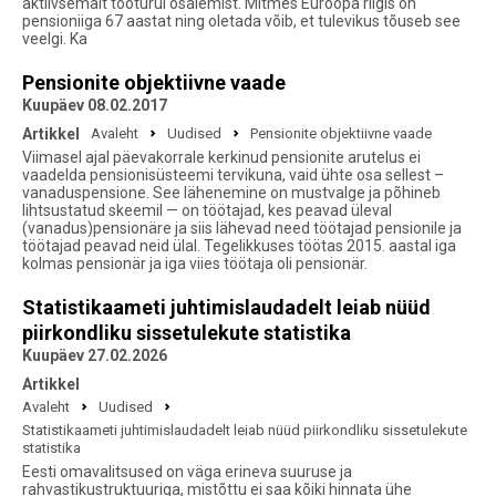
aktiivsemalt tööturul osalemist. Mitmes Euroopa riigis on
pensioniiga 67 aastat ning oletada võib, et tulevikus tõuseb see
veelgi. Ka
Pensionite objektiivne vaade
Kuupäev 08.02.2017
Artikkel
Avaleht
Uudised
Pensionite objektiivne vaade
Viimasel ajal päevakorrale kerkinud pensionite arutelus ei
vaadelda pensionisüsteemi tervikuna, vaid ühte osa sellest –
vanaduspensione. See lähenemine on mustvalge ja põhineb
lihtsustatud skeemil — on töötajad, kes peavad üleval
(vanadus)pensionäre ja siis lähevad need töötajad pensionile ja
töötajad peavad neid ülal. Tegelikkuses töötas 2015. aastal iga
kolmas pensionär ja iga viies töötaja oli pensionär.
Statistikaameti juhtimislaudadelt leiab nüüd
piirkondliku sissetulekute statistika
Kuupäev 27.02.2026
Artikkel
Avaleht
Uudised
Statistikaameti juhtimislaudadelt leiab nüüd piirkondliku sissetulekute
statistika
Eesti omavalitsused on väga erineva suuruse ja
rahvastikustruktuuriga, mistõttu ei saa kõiki hinnata ühe