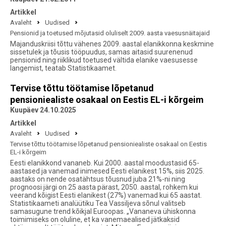
Artikkel
Avaleht
Uudised
Pensionid ja toetused mõjutasid oluliselt 2009. aasta vaesusnäitajaid
Majanduskriisi tõttu vähenes 2009. aastal elanikkonna keskmine
sissetulek ja tõusis tööpuudus, samas aitasid suurenenud
pensionid ning riiklikud toetused vältida elanike vaesusesse
langemist, teatab Statistikaamet.
Tervise tõttu töötamise lõpetanud
pensioniealiste osakaal on Eestis EL-i kõrgeim
Kuupäev 24.10.2025
Artikkel
Avaleht
Uudised
Tervise tõttu töötamise lõpetanud pensioniealiste osakaal on Eestis
EL-i kõrgeim
Eesti elanikkond vananeb. Kui 2000. aastal moodustasid 65-
aastased ja vanemad inimesed Eesti elanikest 15%, siis 2025.
aastaks on nende osatähtsus tõusnud juba 21%-ni ning
prognoosi järgi on 25 aasta pärast, 2050. aastal, rohkem kui
veerand kõigist Eesti elanikest (27%) vanemad kui 65 aastat.
Statistikaameti analüütiku Tea Vassiljeva sõnul valitseb
samasugune trend kõikjal Euroopas. „Vananeva ühiskonna
toimimiseks on oluline, et ka vanemaealised jätkaksid