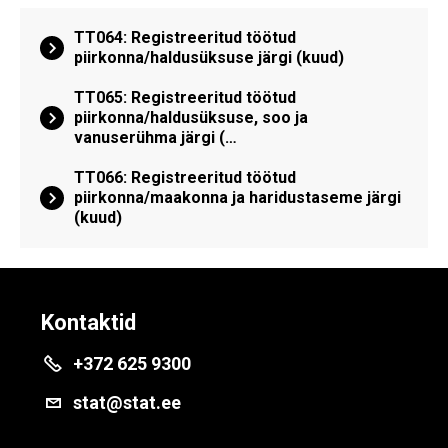
TT064: Registreeritud töötud
piirkonna/haldusüksuse järgi (kuud)
TT065: Registreeritud töötud
piirkonna/haldusüksuse, soo ja
vanuserühma järgi (…
TT066: Registreeritud töötud
piirkonna/maakonna ja haridustaseme järgi
(kuud)
Kontaktid
+372 625 9300
stat@stat.ee