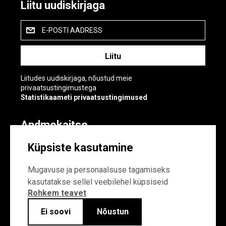
Liitu uudiskirjaga
E-POSTI AADRESS
Liitudes uudiskirjaga, nõustud meie
privaatsustingimustega
Statistikaameti privaatsustingimused
Andmekaitse
Andmekaitse
Küpsiste kasutamine
Küpsiste sätted
Mugavuse ja personaalsuse tagamiseks
kasutatakse sellel veebilehel küpsiseid
Rohkem teavet
Ei soovi
Nõustun