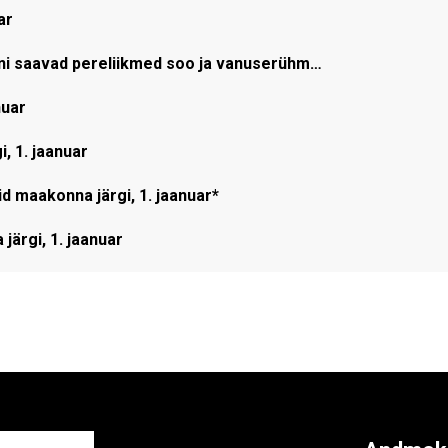
ar
oni saavad pereliikmed soo ja vanuserühm…
nuar
, 1. jaanuar
d maakonna järgi, 1. jaanuar*
ärgi, 1. jaanuar