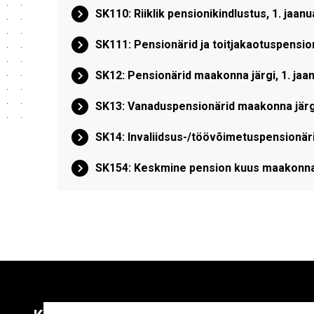
SK110: Riiklik pensionikindlustus, 1. jaanu
SK111: Pensionärid ja toitjakaotuspensi
SK12: Pensionärid maakonna järgi, 1. jaa
SK13: Vanaduspensionärid maakonna järgi
SK14: Invaliidsus-/töövõimetuspensionäri
SK154: Keskmine pension kuus maakonna j