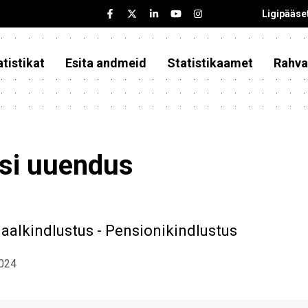
Ligipääse
tistikat
Esita andmeid
Statistikaamet
Rahva
asi uuendus
siaalkindlustus - Pensionikindlustus
2024