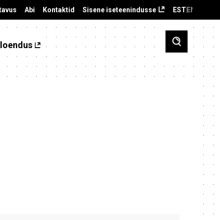
tavus
Abi
Kontaktid
Sisene iseteenindusse
EST
ENG
loendus