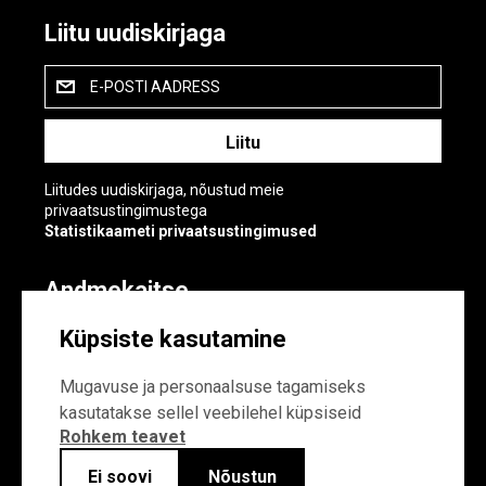
Liitu uudiskirjaga
E-POSTI AADRESS
Liitudes uudiskirjaga, nõustud meie
privaatsustingimustega
Statistikaameti privaatsustingimused
Andmekaitse
Andmekaitse
Küpsiste kasutamine
Küpsiste sätted
Mugavuse ja personaalsuse tagamiseks
kasutatakse sellel veebilehel küpsiseid
Rohkem teavet
Ei soovi
Nõustun