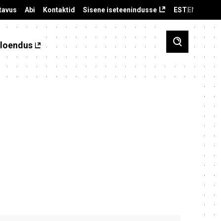
tavus
Abi
Kontaktid
Sisene iseteenindusse
EST
ENG
loendus