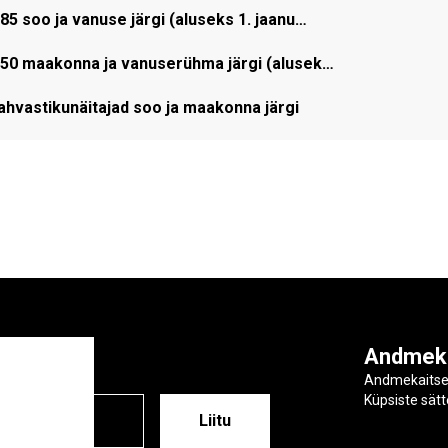
5 soo ja vanuse järgi (aluseks 1. jaanu…
050 maakonna ja vanuserühma järgi (alusek…
hvastikunäitajad soo ja maakonna järgi
ga
Andmek
Andmekaits
Küpsiste sät
ESS