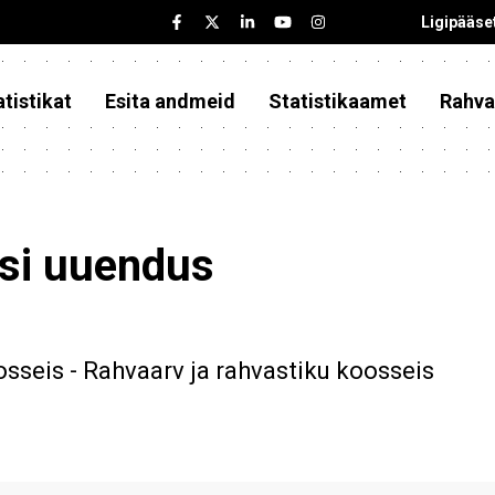
Ligipääse
tistikat
Esita andmeid
Statistikaamet
Rahva
asi uuendus
osseis - Rahvaarv ja rahvastiku koosseis