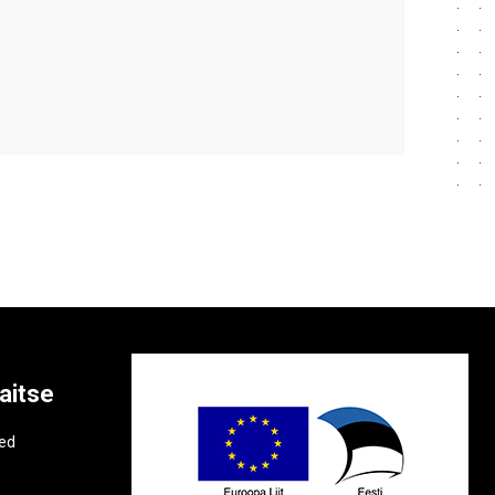
aitse
e
ted