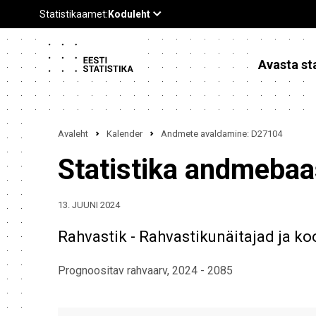
Avasta sta
Avaleht
Kalender
Andmete avaldamine: D27104
Statistika andmeba
13. JUUNI 2024
Rahvastik - Rahvastikunäitajad ja ko
Prognoositav rahvaarv, 2024 - 2085