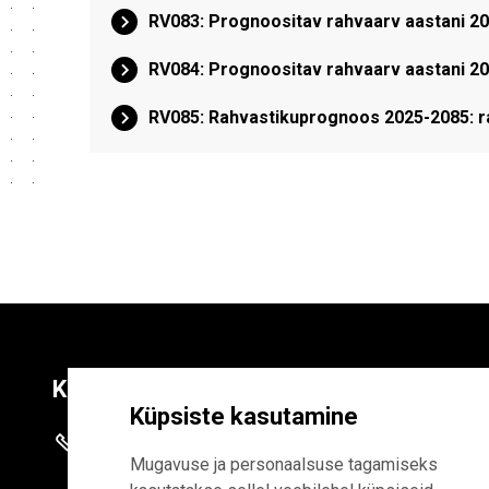
RV083: Prognoositav rahvaarv aastani 208
RV084: Prognoositav rahvaarv aastani 2
RV085: Rahvastikuprognoos 2025-2085: ra
Kontaktid
Liitu uudiskirja
Küpsiste kasutamine
+372 625 9300
E-POSTI AADR
Mugavuse ja personaalsuse tagamiseks