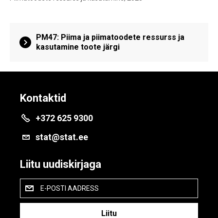
PM47: Piima ja piimatoodete ressurss ja
kasutamine toote järgi
Kontaktid
+372 625 9300
stat@stat.ee
Liitu uudiskirjaga
E-POSTI AADRESS