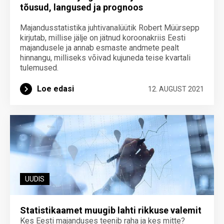
tõusud, langused ja prognoos
Majandusstatistika juhtivanalüütik Robert Müürsepp
kirjutab, millise jälje on jätnud koroonakriis Eesti
majandusele ja annab esmaste andmete pealt
hinnangu, milliseks võivad kujuneda teise kvartali
tulemused.
Loe edasi
12. AUGUST 2021
UUDIS
Statistikaamet muugib lahti rikkuse valemit
Kes Eesti majanduses teenib raha ja kes mitte?