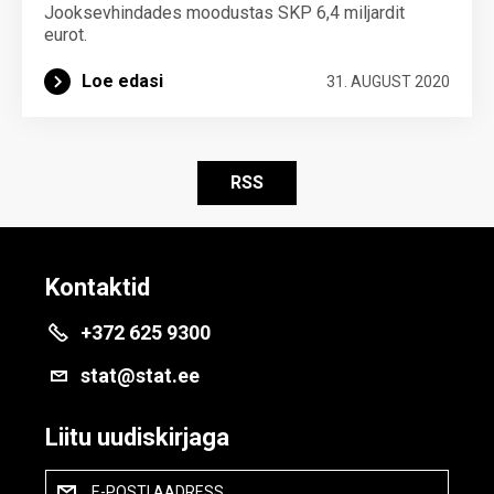
Jooksevhindades moodustas SKP 6,4 miljardit
eurot.
Loe edasi
31. AUGUST 2020
RSS
Kontaktid
+372 625 9300
stat@stat.ee
Liitu uudiskirjaga
E-POSTI AADRESS