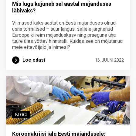
Mis lugu kujuneb sel aastal majanduses
läbivaks?
Viimased kaks aastat on Eesti majanduses olnud
üsna tormilised – suur langus, sellele järgnenud
Euroopa kiireim majanduskasv ning praegune üha
tuure üles võttev hinnaralli. Kuidas see on mõjutanud
meie ettevõtjaid ja inimesi?
Loe edasi
16. JUUNI 2022
BLOGI
Koroonakriisi jälg Eesti majandusele: