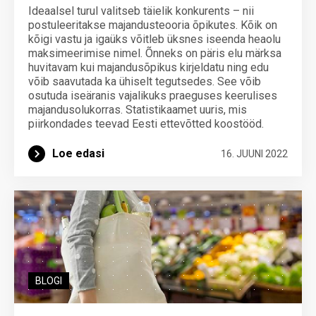
Ideaalsel turul valitseb täielik konkurents – nii
postuleeritakse majandusteooria õpikutes. Kõik on
kõigi vastu ja igaüks võitleb üksnes iseenda heaolu
maksimeerimise nimel. Õnneks on päris elu märksa
huvitavam kui majandusõpikus kirjeldatu ning edu
võib saavutada ka ühiselt tegutsedes. See võib
osutuda iseäranis vajalikuks praeguses keerulises
majandusolukorras. Statistikaamet uuris, mis
piirkondades teevad Eesti ettevõtted koostööd.
Loe edasi
16. JUUNI 2022
BLOGI