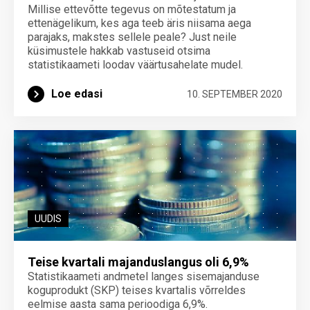
Millise ettevõtte tegevus on mõtestatum ja
ettenägelikum, kes aga teeb äris niisama aega
parajaks, makstes sellele peale? Just neile
küsimustele hakkab vastuseid otsima
statistikaameti loodav väärtusahelate mudel.
Loe edasi
10. SEPTEMBER 2020
UUDIS
Teise kvartali majanduslangus oli 6,9%
Statistikaameti andmetel langes sisemajanduse
koguprodukt (SKP) teises kvartalis võrreldes
eelmise aasta sama perioodiga 6,9%.