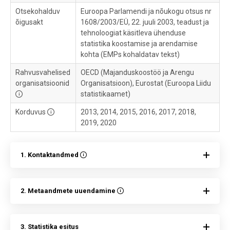
Otsekohalduv
Euroopa Parlamendi ja nõukogu otsus nr
õigusakt
1608/2003/EÜ, 22. juuli 2003, teadust ja
tehnoloogiat käsitleva ühenduse
statistika koostamise ja arendamise
kohta (EMPs kohaldatav tekst)
Rahvusvahelised
OECD (Majanduskoostöö ja Arengu
organisatsioonid
Organisatsioon), Eurostat (Euroopa Liidu
statistikaamet)
Korduvus
2013, 2014, 2015, 2016, 2017, 2018,
2019, 2020
1. Kontaktandmed
2. Metaandmete uuendamine
3. Statistika esitus