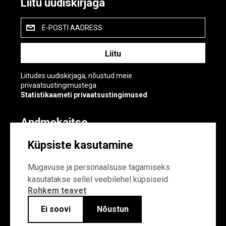
Liitu uudiskirjaga
E-POSTI AADRESS
Liitudes uudiskirjaga, nõustud meie
privaatsustingimustega
Statistikaameti privaatsustingimused
Andmekaitse
Andmekaitse
Küpsiste kasutamine
Küpsiste sätted
Mugavuse ja personaalsuse tagamiseks
kasutatakse sellel veebilehel küpsiseid
Rohkem teavet
Ei soovi
Nõustun