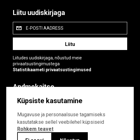
Liitu uudiskirjaga
E-POSTI AADRESS
Liitudes uudiskirjaga, nõustud meie
privaatsustingimustega
Statistikaameti privaatsustingimused
Andmekaitse
Andmekaitse
Küpsiste kasutamine
Küpsiste sätted
Mugavuse ja personaalsuse tagamiseks
kasutatakse sellel veebilehel küpsiseid
Rohkem teavet