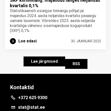
SKP kiirhinnang: majandus langes neljandas
kvartalis 0,1%
Statistikaameti esialgse hinnangu põhjal jäi
majandus 2024. aasta neljandas kvartalis peaaegu
samale tasemele. Võrreldes 2023. aasta neljanda
kvartaliga vähenes sisemajanduse koguprodukt
(SKP) 0,1%.
Loe edasi
30. JAANUAR 2025
Lae järgmised
RSS
Kontaktid
+372 625 9300
stat@stat.ee