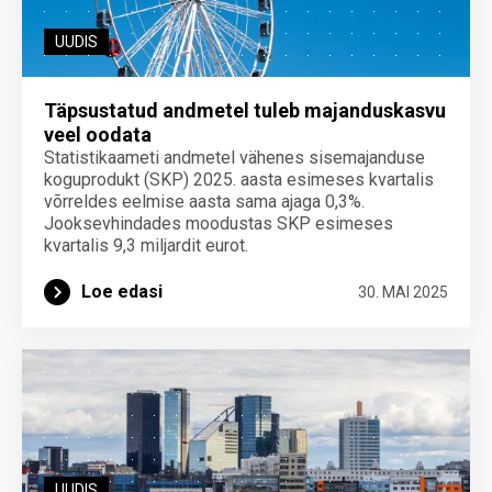
UUDIS
Täpsustatud andmetel tuleb majanduskasvu
veel oodata
Statistikaameti andmetel vähenes sisemajanduse
koguprodukt (SKP) 2025. aasta esimeses kvartalis
võrreldes eelmise aasta sama ajaga 0,3%.
Jooksevhindades moodustas SKP esimeses
kvartalis 9,3 miljardit eurot.
Loe edasi
30. MAI 2025
UUDIS