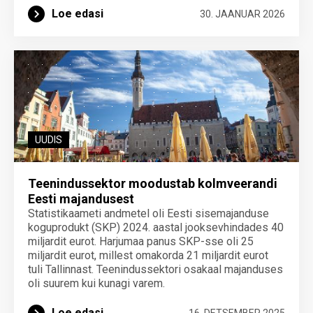
Loe edasi
30. JAANUAR 2026
UUDIS
Teenindussektor moodustab kolmveerandi
Eesti majandusest
Statistikaameti andmetel oli Eesti sisemajanduse
koguprodukt (SKP) 2024. aastal jooksevhindades 40
miljardit eurot. Harjumaa panus SKP-sse oli 25
miljardit eurot, millest omakorda 21 miljardit eurot
tuli Tallinnast. Teenindussektori osakaal majanduses
oli suurem kui kunagi varem.
Loe edasi
16. DETSEMBER 2025