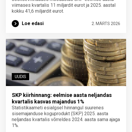
viimases kvartalis 11 miljardit eurot ja 2025. aastal
kokku 41,6 miljardit eurot.
Loe edasi
2. MÄRTS 2026
UUDIS
SKP kiirhinnang: eelmise aasta neljandas
kvartalis kasvas majandus 1%
Statistikaameti esialgsel hinnangul suurenes
sisemajanduse koguprodukt (SKP) 2025. aasta
neljandas kvartalis võrreldes 2024. aasta sama ajaga
1%.