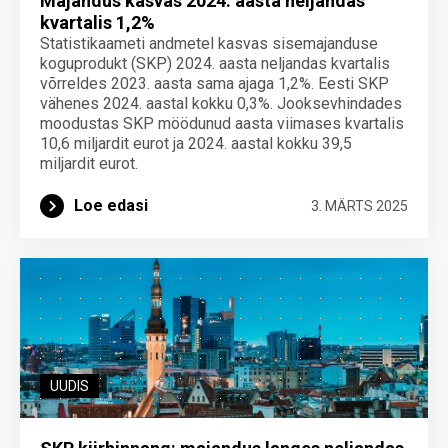
Majandus kasvas 2024. aasta neljandas
kvartalis 1,2%
Statistikaameti andmetel kasvas sisemajanduse
koguprodukt (SKP) 2024. aasta neljandas kvartalis
võrreldes 2023. aasta sama ajaga 1,2%. Eesti SKP
vähenes 2024. aastal kokku 0,3%. Jooksevhindades
moodustas SKP möödunud aasta viimases kvartalis
10,6 miljardit eurot ja 2024. aastal kokku 39,5
miljardit eurot.
Loe edasi
3. MÄRTS 2025
UUDIS