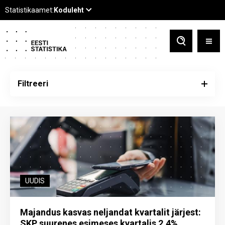
Filtreeri
UUDIS
Majandus kasvas neljandat kvartalit järjest:
SKP suurenes esimeses kvartalis 2,4%