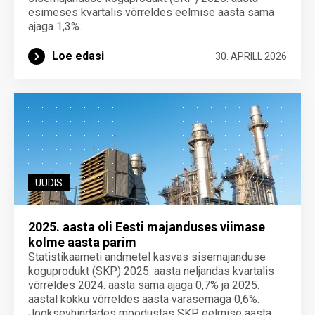
esimeses kvartalis võrreldes eelmise aasta sama
ajaga 1,3%.
Loe edasi
30. APRILL 2026
UUDIS
2025. aasta oli Eesti majanduses viimase
kolme aasta parim
Statistikaameti andmetel kasvas sisemajanduse
koguprodukt (SKP) 2025. aasta neljandas kvartalis
võrreldes 2024. aasta sama ajaga 0,7% ja 2025.
aastal kokku võrreldes aasta varasemaga 0,6%.
Jooksevhindades moodustas SKP eelmise aasta