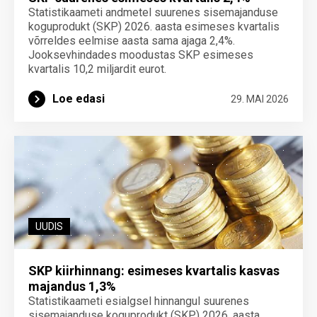
Statistikaameti andmetel suurenes sisemajanduse
koguprodukt (SKP) 2026. aasta esimeses kvartalis
võrreldes eelmise aasta sama ajaga 2,4%.
Jooksevhindades moodustas SKP esimeses
kvartalis 10,2 miljardit eurot.
Loe edasi
29. MAI 2026
UUDIS
SKP kiirhinnang: esimeses kvartalis kasvas
majandus 1,3%
Statistikaameti esialgsel hinnangul suurenes
sisemajanduse koguprodukt (SKP) 2026. aasta