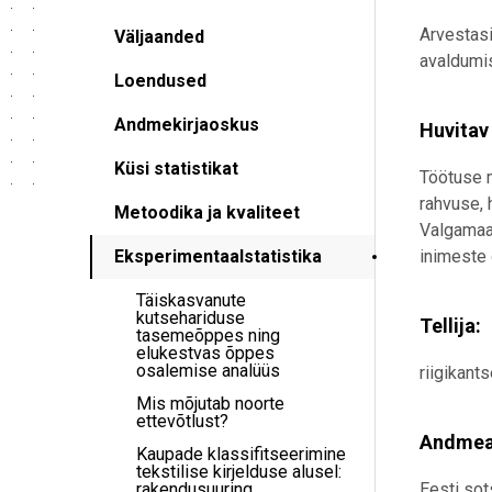
Arvestas
Väljaanded
avaldumis
Loendused
Andmekirjaoskus
Huvitav
Küsi statistikat
Töötuse m
rahvuse, 
Metoodika ja kvaliteet
Valgamaal
Eksperimentaalstatistika
inimeste 
Täiskasvanute
kutsehariduse
Tellija:
tasemeõppes ning
elukestvas õppes
osalemise analüüs
riigikants
Mis mõjutab noorte
ettevõtlust?
Andmea
Kaupade klassifitseerimine
tekstilise kirjelduse alusel:
rakendusuuring
Eesti sot