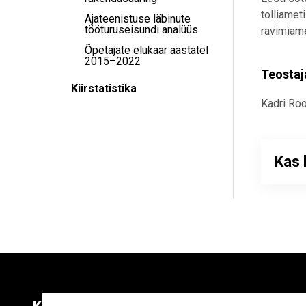
tolliamet
Ajateenistuse läbinute
tööturuseisundi analüüs
ravimiame
Õpetajate elukaar aastatel
2015–2022
Teostaj
Kiirstatistika
Kadri Roo
Kas 