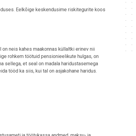
eduses. Eelkõige keskendusime riskitegurite koos
 on neis kahes maakonnas küllaltki erinev nii
ge rohkem töötuid pensionieelikute hulgas, on
lma sellega, et seal on madala haridustasemega
da tööd ka siis, kui tal on asjakohane haridus.
dlustusameti ja töötukassa andmed, maksu- ja