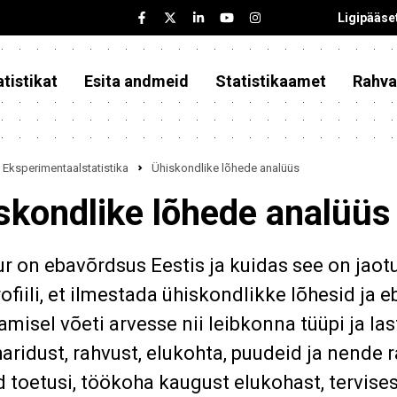
Ligipääse
tistikat
Esita andmeid
Statistikaamet
Rahva
Eksperimentaalstatistika
Ühiskondlike lõhede analüüs
skondlike lõhede analüüs
ur on ebavõrdsus Eestis ja kuidas see on jao
ofiili, et ilmestada ühiskondlikke lõhesid ja e
damisel võeti arvesse nii leibkonna tüüpi ja la
haridust, rahvust, elukohta, puudeid ja nende r
 toetusi, töökoha kaugust elukohast, tervises