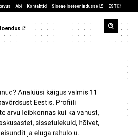
tavus
Abi
Kontaktid
Sisene iseteenindusse
EST
ENG
loendus
tunud? Analüüsi käigus valmis 11
bavõrdsust Eestis. Profiili
ste arvu leibkonnas kui ka vanust,
askusastet, sissetulekuid, hõivet,
eisundit ja eluga rahulolu.