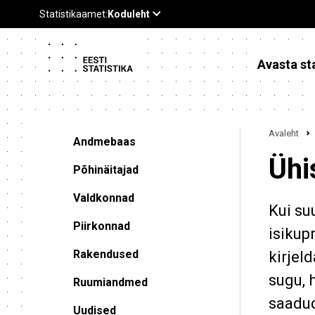
Avasta sta
Avaleht
Andmebaas
Ühi
Põhinäitajad
Valdkonnad
Kui su
Piirkonnad
isikupr
Rakendused
kirjel
sugu, 
Ruumiandmed
saadud
Uudised