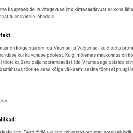
ime ka apteekide, huvitegevuse jms kättesaadavust elukoha läh
est tulenevatele lõhedele.
 fakt
äär on kõige suurem Ida-Virumaal ja Valgamaal, kuid töötu profiil
hariduse kui ka vanuse poolest. Kuigi mõlemas maakonnas on kõi
 tööta ka üsna palju nooremaealisi. Ida-Virumaa aga paistab si
osatähtsus töötute seas kõige väiksem: sealne töötu ei pruugi lei
elei
llikad:
siaaluuring, Eesti tööjõu-uuring, rahvastikuregister, sotsiaalkin