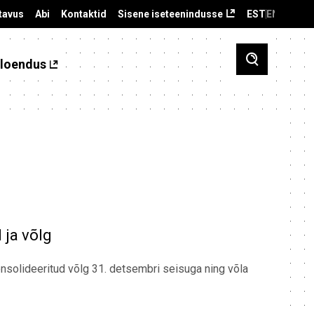
tavus
Abi
Kontaktid
Sisene iseteenindusse
EST
ENG
loendus
 ja võlg
konsolideeritud võlg 31. detsembri seisuga ning võla