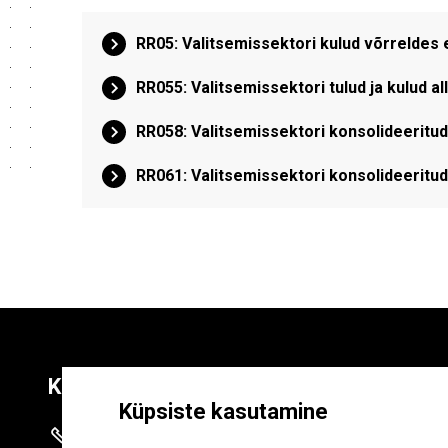
RR05: Valitsemissektori kulud võrreldes
RR055: Valitsemissektori tulud ja kulud al
RR058: Valitsemissektori konsolideeritud
RR061: Valitsemissektori konsolideeritud
Kontaktid
Liitu uudiskirja
Küpsiste kasutamine
+372 625 9300