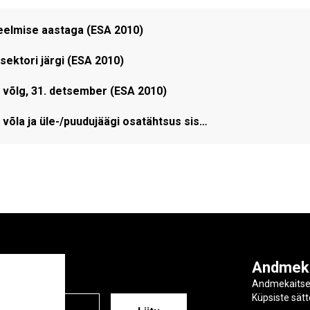
 eelmise aastaga (ESA 2010)
lsektori järgi (ESA 2010)
 võlg, 31. detsember (ESA 2010)
 võla ja üle-/puudujäägi osatähtsus sis…
ga
Andmek
Andmekaits
Küpsiste sät