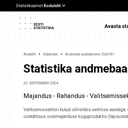
Avasta sta
Avaleht
Kalender
Andmete avaldamine: D26761
Statistika andmeba
23. SEPTEMBER 2024
Majandus - Rahandus - Valitsemissekt
Valitsemissektori kulud võrreldes eelmise aastaga; v
osatähtsus sisemajanduse koguproduktis (täpsusta