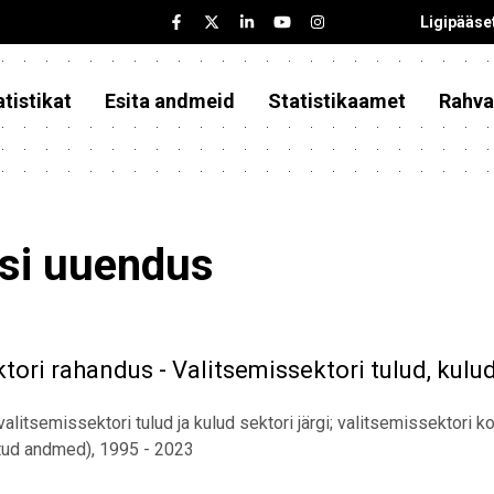
Ligipääse
tistikat
Esita andmeid
Statistikaamet
Rahva
asi uuendus
ori rahandus - Valitsemissektori tulud, kulud
alitsemissektori tulud ja kulud sektori järgi; valitsemissektori 
tud andmed), 1995 - 2023