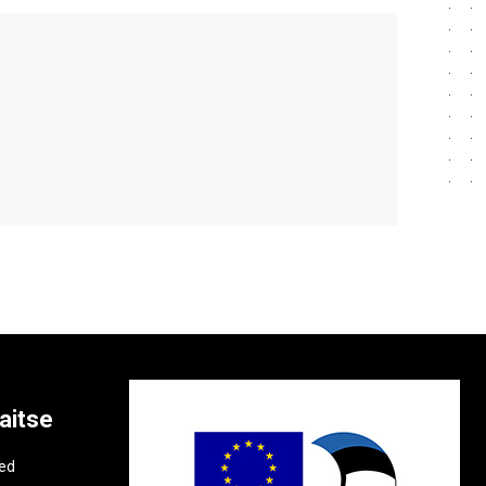
aitse
e
ted