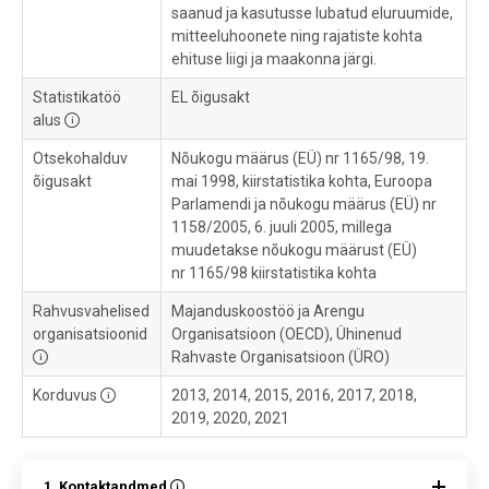
saanud ja kasutusse lubatud eluruumide,
mitteeluhoonete ning rajatiste kohta
ehituse liigi ja maakonna järgi.
Statistikatöö
EL õigusakt
alus
Otsekohalduv
Nõukogu määrus (EÜ) nr 1165/98, 19.
õigusakt
mai 1998, kiirstatistika kohta, Euroopa
Parlamendi ja nõukogu määrus (EÜ) nr
1158/2005, 6. juuli 2005, millega
muudetakse nõukogu määrust (EÜ)
nr 1165/98 kiirstatistika kohta
Rahvusvahelised
Majanduskoostöö ja Arengu
organisatsioonid
Organisatsioon (OECD), Ühinenud
Rahvaste Organisatsioon (ÜRO)
Korduvus
2013, 2014, 2015, 2016, 2017, 2018,
2019, 2020, 2021
1. Kontaktandmed