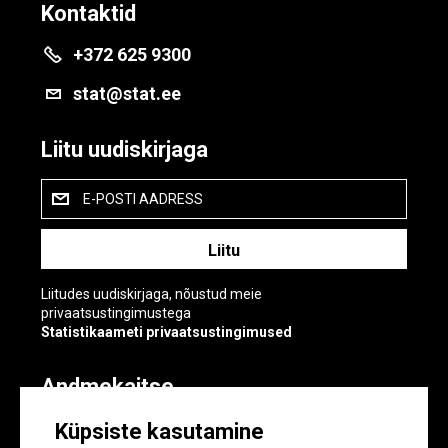
Kontaktid
+372 625 9300
stat@stat.ee
Liitu uudiskirjaga
E-POSTI AADRESS
Liitudes uudiskirjaga, nõustud meie
privaatsustingimustega
Statistikaameti privaatsustingimused
Andmekaitse
Andmekaitse
Küpsiste kasutamine
Küpsiste sätted