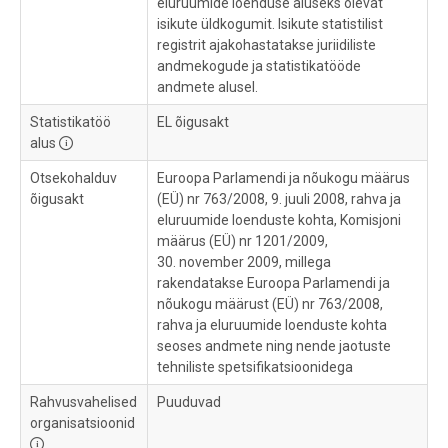
eluruumide loenduse aluseks olevat
isikute üldkogumit. Isikute statistilist
registrit ajakohastatakse juriidiliste
andmekogude ja statistikatööde
andmete alusel.
Statistikatöö
EL õigusakt
alus
Otsekohalduv
Euroopa Parlamendi ja nõukogu määrus
õigusakt
(EÜ) nr 763/2008, 9. juuli 2008, rahva ja
eluruumide loenduste kohta, Komisjoni
määrus (EÜ) nr 1201/2009,
30. november 2009, millega
rakendatakse Euroopa Parlamendi ja
nõukogu määrust (EÜ) nr 763/2008,
rahva ja eluruumide loenduste kohta
seoses andmete ning nende jaotuste
tehniliste spetsifikatsioonidega
Rahvusvahelised
Puuduvad
organisatsioonid