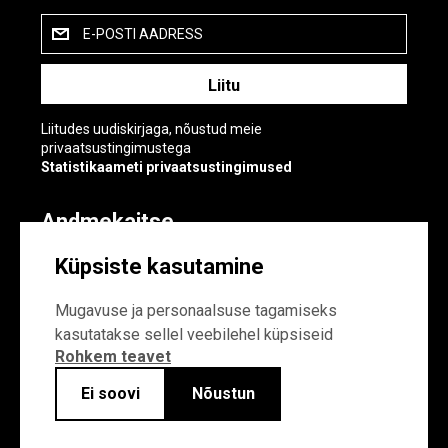
E-POSTI AADRESS
Liitudes uudiskirjaga, nõustud meie
privaatsustingimustega
Statistikaameti privaatsustingimused
Andmekaitse
Andmekaitse
Küpsiste kasutamine
Küpsiste sätted
Mugavuse ja personaalsuse tagamiseks
kasutatakse sellel veebilehel küpsiseid
Rohkem teavet
Ei soovi
Nõustun