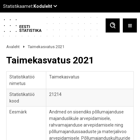
Avaleht
Taimekasvatus 2021
Taimekasvatus 2021
Statistikatöö
Taimekasvatus
nimetus
Statistikatöö
21214
kood
Eesmärk
Andmed on sisendiks põllumajanduse
majanduslikule arvepidamisele,
rahvamajanduse arvepidamisele ning
põllumajandussaaduste ja materjalivoo
arvepidamisele. Põllumajanduskultuuride