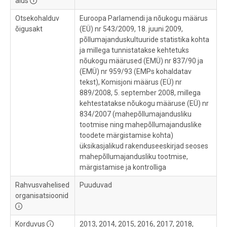
alus
Otsekohalduv
Euroopa Parlamendi ja nõukogu määrus
õigusakt
(EÜ) nr 543/2009, 18. juuni 2009,
põllumajanduskultuuride statistika kohta
ja millega tunnistatakse kehtetuks
nõukogu määrused (EMÜ) nr 837/90 ja
(EMÜ) nr 959/93 (EMPs kohaldatav
tekst), Komisjoni määrus (EÜ) nr
889/2008, 5. september 2008, millega
kehtestatakse nõukogu määruse (EÜ) nr
834/2007 (mahepõllumajandusliku
tootmise ning mahepõllumajanduslike
toodete märgistamise kohta)
üksikasjalikud rakenduseeskirjad seoses
mahepõllumajandusliku tootmise,
märgistamise ja kontrolliga
Rahvusvahelised
Puuduvad
organisatsioonid
Korduvus
2013, 2014, 2015, 2016, 2017, 2018,