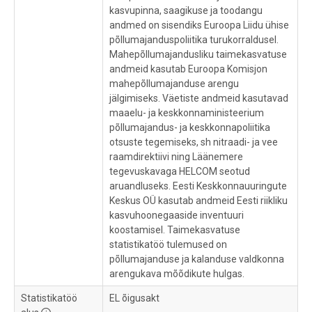
kasvupinna, saagikuse ja toodangu
andmed on sisendiks Euroopa Liidu ühise
põllumajanduspoliitika turukorraldusel.
Mahepõllumajandusliku taimekasvatuse
andmeid kasutab Euroopa Komisjon
mahepõllumajanduse arengu
jälgimiseks. Väetiste andmeid kasutavad
maaelu- ja keskkonnaministeerium
põllumajandus- ja keskkonnapoliitika
otsuste tegemiseks, sh nitraadi- ja vee
raamdirektiivi ning Läänemere
tegevuskavaga HELCOM seotud
aruandluseks. Eesti Keskkonnauuringute
Keskus OÜ kasutab andmeid Eesti riikliku
kasvuhoonegaaside inventuuri
koostamisel. Taimekasvatuse
statistikatöö tulemused on
põllumajanduse ja kalanduse valdkonna
arengukava mõõdikute hulgas.
Statistikatöö
EL õigusakt