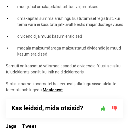
muul juhul omakapitalist tehtud väljamaksed
omakapitali summa äriühingu kustutamisel registrist, kui
tema vara ei kasutata jätkuvalt Eestis majandustegevuses
dividendid ja muud kasumieraldised
madala maksumääraga maksustatud dividendid ja muud
kasumieraldised
Samuti on kaasatud välismaalt saadud dividendid füüsilise isiku
tuludeklaratsioonilt, kui isik neid deklareeris.
Statistikaameti andmetel baseeruvat jätkulugu sissetulekute
teemal saab lugeda
Maalehest
.
Kas leidsid, mida otsisid?
Jaga
Tweet