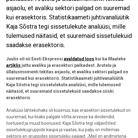
asjaolu, et avaliku sektori palgad on suuremad
kui erasektoris. Statistikaameti juhtivanalüütik
Kaja Sõstra tegi sissetulekute analüüsi, mille
tulemused näitasid, et suuremaid sissetulekuid
saadakse erasektoris.
Juulis oli nii Eesti Ekspressi
avaldatud loos
kui ka Maalehe
artiklis
juttu avaliku ja erasektori palkadest. Arutelu ja
üllatusmomenti tekitas asjaolu, et avaliku sektori palgad on
suuremad kui erasektoris. Statistikaameti juhtivanalüütik
Kaja Sõstra tegi sissetulekute analüüsi, mille tulemused
näitasid, et suuremaid sissetulekuid saadakse siiski
erasektoris.
Analüüsi lähtekohaks oli küsimus, kas erasektori sissetulekud on
suuremad, kui lisaks palgale võtta arvesse ka dividendid,
toetused ja muud boonused. Kaja Sõstra tegi väljavõtted
sissetulekugruppide kaupa ja vaatas, kui palju on mõlemas
sektoris eri gruppides sissetuleku saajaid. „Meil on andmetena