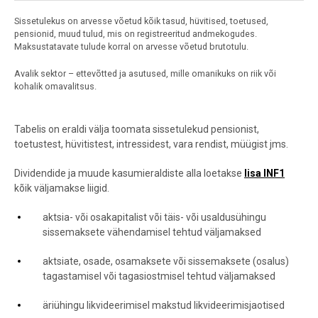
Sissetulekus on arvesse võetud kõik tasud, hüvitised, toetused,
pensionid, muud tulud, mis on registreeritud andmekogudes.
Maksustatavate tulude korral on arvesse võetud brutotulu.
Avalik sektor – ettevõtted ja asutused, mille omanikuks on riik või
kohalik omavalitsus.
Tabelis on eraldi välja toomata sissetulekud pensionist,
toetustest, hüvitistest, intressidest, vara rendist
,
müügist jms.
Dividendide ja muude kasumieraldiste alla loetakse
lisa INF1
kõik väljamakse liigid.
aktsia- või osakapitalist või täis- või usaldusühingu
sissemaksete vähendamisel tehtud väljamaksed
aktsiate, osade, osamaksete või sissemaksete (osalus)
tagastamisel või tagasiostmisel tehtud väljamaksed
äriühingu likvideerimisel makstud likvideerimisjaotised