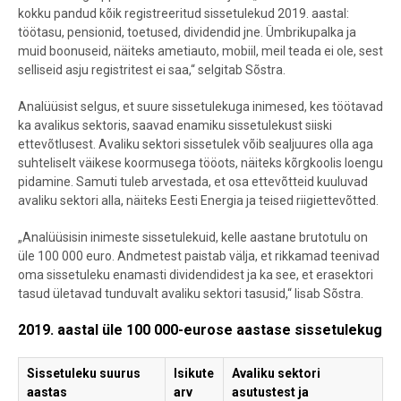
kokku pandud kõik registreeritud sissetulekud 2019. aastal:
töötasu, pensionid, toetused, dividendid jne. Ümbrikupalka ja
muid boonuseid, näiteks ametiauto, mobiil, meil teada ei ole, sest
selliseid asju registritest ei saa,“ selgitab Sõstra.
Analüüsist selgus, et suure sissetulekuga inimesed, kes töötavad
ka avalikus sektoris, saavad enamiku sissetulekust siiski
ettevõtlusest. Avaliku sektori sissetulek võib sealjuures olla aga
suhteliselt väikese koormusega tööots, näiteks kõrgkoolis loengu
pidamine. Samuti tuleb arvestada, et osa ettevõtteid kuuluvad
avaliku sektori alla, näiteks Eesti Energia ja teised riigiettevõtted.
„Analüüsisin inimeste sissetulekuid, kelle aastane brutotulu on
üle 100 000 euro. Andmetest paistab välja, et rikkamad teenivad
oma sissetuleku enamasti dividendidest ja ka see, et erasektori
tasud ületavad tunduvalt avaliku sektori tasusid,“ lisab Sõstra.
2019. aastal üle 100 000-eurose aastase sissetulekuga i
Sissetuleku suurus
Isikute
Avaliku sektori
E
aastas
arv
asutustest ja
s