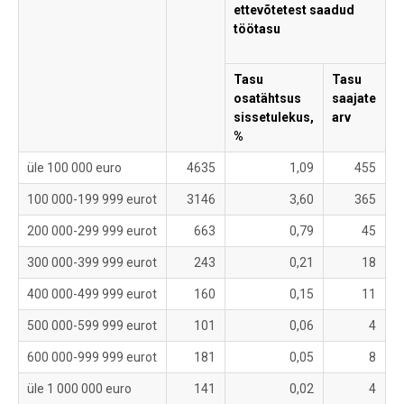
ettevõtetest saadud
töötasu
Tasu
Tasu
T
osatähtsus
saajate
o
sissetulekus,
arv
s
%
%
üle 100 000 euro
4635
1,09
455
100 000-199 999 eurot
3146
3,60
365
200 000-299 999 eurot
663
0,79
45
300 000-399 999 eurot
243
0,21
18
400 000-499 999 eurot
160
0,15
11
500 000-599 999 eurot
101
0,06
4
600 000-999 999 eurot
181
0,05
8
üle 1 000 000 euro
141
0,02
4