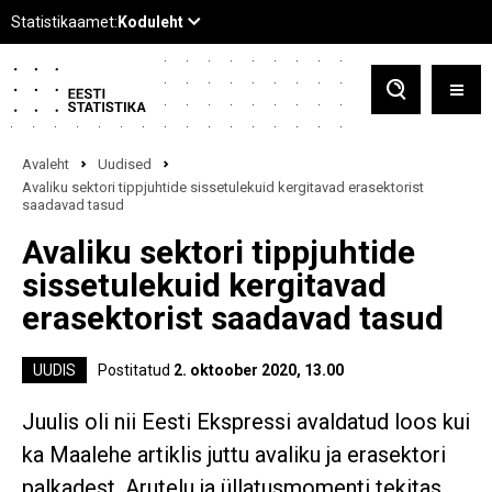
Avaleht
Uudised
Avaliku sektori tippjuhtide sissetulekuid kergitavad erasektorist
saadavad tasud
Avaliku sektori tippjuhtide
sissetulekuid kergitavad
erasektorist saadavad tasud
UUDIS
Postitatud
2. oktoober 2020, 13.00
Juulis oli nii Eesti Ekspressi avaldatud loos kui
ka Maalehe artiklis juttu avaliku ja erasektori
palkadest. Arutelu ja üllatusmomenti tekitas