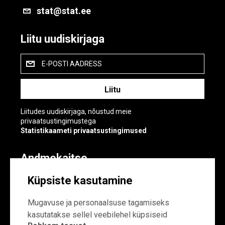
stat@stat.ee
Liitu uudiskirjaga
E-POSTI AADRESS
Liitudes uudiskirjaga, nõustud meie
privaatsustingimustega
Statistikaameti privaatsustingimused
Andmekaitse
Andmekaitse
Küpsiste kasutamine
Küpsiste sätted
Mugavuse ja personaalsuse tagamiseks
kasutatakse sellel veebilehel küpsiseid