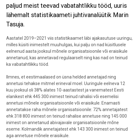
paljud meist teevad vabatahtlikku tööd, uuris
lähemalt statistikaameti juhtivanalüütik Marin
Tasuja.
Aastatel 2019
–
2021 viis statistikaamet läbi ajakasutuse uuringu,
milles küsiti inimestelt muuhulgas, kui palju on nad küsitlusele
eelnenud aasta jooksul mõnele organisatsioonile või eraisikule
annetanud, kas annetavad regulaarselt ning kas nad on teinud
ka vabatahtlikku tööd.
Ilmnes, et eestimaalased on üsna helded annetajad ning
annetusi tehakse mitmel erineval moel. Uuringule eelneva 12
kuu jooksul oli 38% alates 10-aastastest ja vanematest Eesti
elanikest ehk 445 300 inimest teinud rahalisi või esemelisi
annetusi mõnele organisatsioonile või eraisikule. Enamasti
annetatakse raha mõnele organisatsioonile: 72% annetajatest
ehk 318 800 inimest on teinud rahalise annetuse ning 145 000
inimest on annetanud abivajavale organisatsioonile mõne
eseme. Kolmandik annetajatest ehk 143 300 inimest on teinud
aga annetuse mõnele eraisikule.