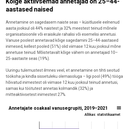
Kõige aktiivsemad annetajad on 25–44-
aastased naised
Annetamine on sagedasem naiste seas – küsitlusele eelnenud
aasta jooksul oli 44% naistest ja 32% meestest teinud mõnele
organisatsioonile või eraisikule rahalisi või esemelisi annetusi.
Vanuse poolest annetavad kõige sagedamini 25–44-aastased
inimesed, kellest pooled (51%) olid viimase 12 kuu jooksul mõne
annetuse teinud. Mõistetavalt kõige vähem on annetajaid 10–
25-aastaste seas (19%).
Uuringu tulemustest ilmnes veel, et annetamine on tihti seotud
töökoha ja kindla sissetuleku olemasoluga – ligi pool (49%) tööga
hõivatud inimestest oli viimase 12 kuu jooksul teinud annetusi,
samas kui töötutest annetas kolmandik (32%) ja
mitteaktiivsetest inimestest 27%.
Annetajate osakaal vanusegrupiti, 2019–2021
Annetajate osakaal vanusegrupiti, 2019–2021
Allikas: statistikaamet
Bar chart with 4 bars.
Allikas: statistikaamet