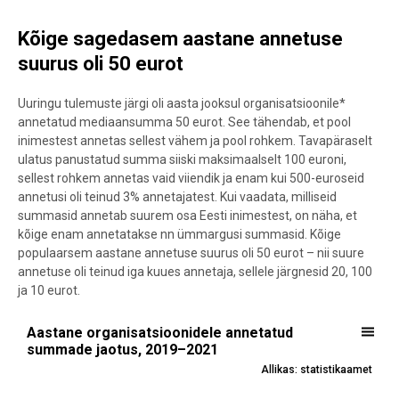
Kõige sagedasem aastane annetuse
suurus oli 50 eurot
Uuringu tulemuste järgi oli aasta jooksul organisatsioonile*
annetatud mediaansumma 50 eurot. See tähendab, et pool
inimestest annetas sellest vähem ja pool rohkem. Tavapäraselt
ulatus panustatud summa siiski maksimaalselt 100 euroni,
sellest rohkem annetas vaid viiendik ja enam kui 500-euroseid
annetusi oli teinud 3% annetajatest. Kui vaadata, milliseid
summasid annetab suurem osa Eesti inimestest, on näha, et
kõige enam annetatakse nn ümmargusi summasid. Kõige
populaarsem aastane annetuse suurus oli 50 eurot – nii suure
annetuse oli teinud iga kuues annetaja, sellele järgnesid 20, 100
ja 10 eurot.
Aastane organisatsioonidele annetatud summade j
Aastane organisatsioonidele annetatud
summade jaotus, 2019–2021
Pie chart with 7 slices.
Allikas: statistikaamet
Allikas: statistikaamet