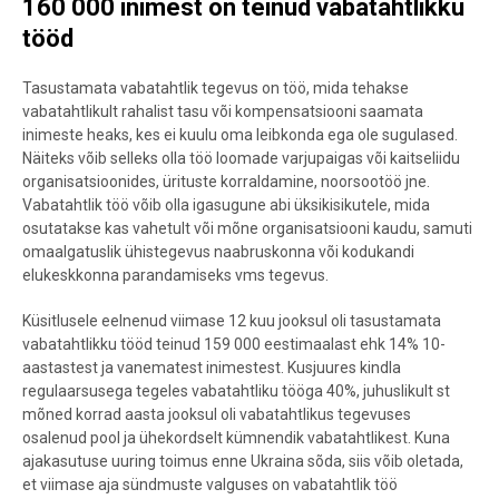
160 000 inimest on teinud vabatahtlikku
tööd
Tasustamata vabatahtlik tegevus on töö, mida tehakse
vabatahtlikult rahalist tasu või kompensatsiooni saamata
inimeste heaks, kes ei kuulu oma leibkonda ega ole sugulased.
Näiteks võib selleks olla töö loomade varjupaigas või kaitseliidu
organisatsioonides, ürituste korraldamine, noorsootöö jne.
Vabatahtlik töö võib olla igasugune abi üksikisikutele, mida
osutatakse kas vahetult või mõne organisatsiooni kaudu, samuti
omaalgatuslik ühistegevus naabruskonna või kodukandi
elukeskkonna parandamiseks vms tegevus.
Küsitlusele eelnenud viimase 12 kuu jooksul oli tasustamata
vabatahtlikku tööd teinud 159 000 eestimaalast ehk 14% 10-
aastastest ja vanematest inimestest. Kusjuures kindla
regulaarsusega tegeles vabatahtliku tööga 40%, juhuslikult st
mõned korrad aasta jooksul oli vabatahtlikus tegevuses
osalenud pool ja ühekordselt kümnendik vabatahtlikest. Kuna
ajakasutuse uuring toimus enne Ukraina sõda, siis võib oletada,
et viimase aja sündmuste valguses on vabatahtlik töö