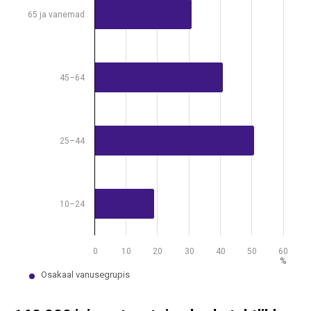
View as data table, Annetajate osakaal vanusegrupiti, 2019–2021
65 ja vanemad
The chart has 1 X axis displaying .
The chart has 1 Y axis displaying %. Data ranges from 19 to 51.
45–64
25–44
10–24
0
10
20
30
40
50
60
%
Osakaal vanusegrupis
End of interactive chart.