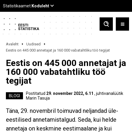
Avaleht
Uudised
Eestis on 445 000 annetajat ja 160 000 vabatahtliku töö tegijat
Eestis on 445 000 annetajat ja
160 000 vabatahtliku töö
tegijat
Postitatud
29. november 2022, 6.11
, juhtivanalüütik
BLOGI
Marin Tasuja
Täna, 29. novembril toimuvad neljandad üle-
eestilised annetamistalgud. Seda, kui helde
annetaja on keskmine eestimaalane ja kui