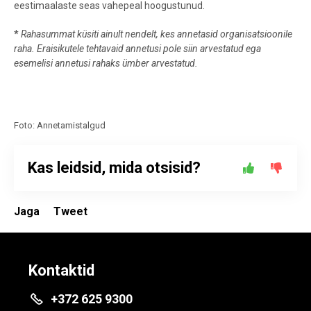
eestimaalaste seas vahepeal hoogustunud.
*
Rahasummat küsiti ainult nendelt, kes annetasid organisatsioonile
raha. Eraisikutele tehtavaid annetusi pole siin arvestatud ega
esemelisi annetusi rahaks ümber arvestatud.
Foto: Annetamistalgud
Kas leidsid, mida otsisid?
Jaga
Tweet
Kontaktid
+372 625 9300