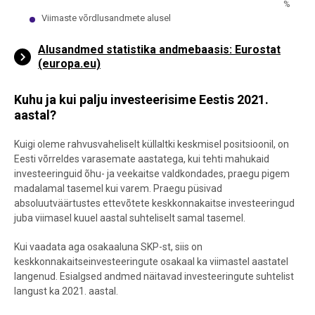
%
Viimaste võrdlusandmete alusel
End of interactive chart.
Alusandmed statistika andmebaasis: Eurostat
(europa.eu)
Kuhu ja kui palju investeerisime Eestis 2021.
aastal?
Kuigi oleme rahvusvaheliselt küllaltki keskmisel positsioonil, on
Eesti võrreldes varasemate aastatega, kui tehti mahukaid
investeeringuid õhu- ja veekaitse valdkondades, praegu pigem
madalamal tasemel kui varem. Praegu püsivad
absoluutväärtustes ettevõtete keskkonnakaitse investeeringud
juba viimasel kuuel aastal suhteliselt samal tasemel.
Kui vaadata aga osakaaluna SKP-st, siis on
keskkonnakaitseinvesteeringute osakaal ka viimastel aastatel
langenud. Esialgsed andmed näitavad investeeringute suhtelist
langust ka 2021. aastal.