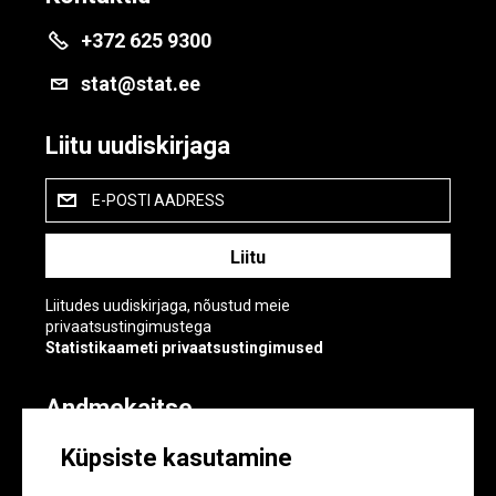
+372 625 9300
stat@stat.ee
Liitu uudiskirjaga
E-POSTI AADRESS
Liitudes uudiskirjaga, nõustud meie
privaatsustingimustega
Statistikaameti privaatsustingimused
Andmekaitse
Andmekaitse
Küpsiste kasutamine
Küpsiste sätted