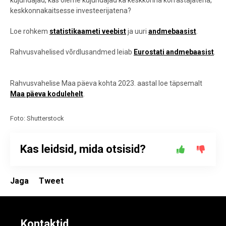
kujundajad, kas oleme kujundajad ka keskkonna korrastajatena,
keskkonnakaitsesse investeerijatena?
Loe rohkem
statistikaameti veebist
ja uuri
andmebaasist
.
Rahvusvahelised võrdlusandmed leiab
Eurostati andmebaasist
.
Rahvusvahelise Maa päeva kohta 2023. aastal loe täpsemalt
Maa päeva kodulehelt
.
Foto: Shutterstock
Kas leidsid, mida otsisid?
Jaga
Tweet
Kontaktid