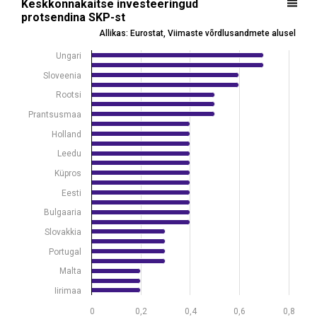
Keskkonnakaitse investeeringud
protsendina SKP-st
Bar chart with 25 bars.
Allikas: Eurostat, Viimaste võrdlusandmete alusel
Allikas: Eurostat, Viimaste võrdlusandmete alusel
Ungari
View as data table, Keskkonnakaitse investeeringud protsendina S
The chart has 1 X axis displaying .
Sloveenia
The chart has 1 Y axis displaying %. Data ranges from 0.2 to 0.7.
Rootsi
Prantsusmaa
Holland
Leedu
Küpros
Eesti
Bulgaaria
Slovakkia
Portugal
Malta
Iirimaa
0
0,2
0,4
0,6
0,8