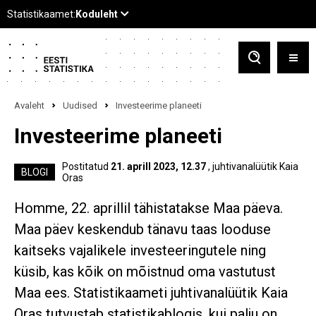
Avaleht
Uudised
Investeerime planeeti
Investeerime planeeti
Postitatud
21. aprill 2023, 12.37
, juhtivanalüütik Kaia
BLOGI
Oras
Homme, 22. aprillil tähistatakse Maa päeva.
Maa päev keskendub tänavu taas looduse
kaitseks vajalikele investeeringutele ning
küsib, kas kõik on mõistnud oma vastutust
Maa ees. Statistikaameti juhtivanalüütik Kaia
Oras tutvustab statistikablogis, kui palju on