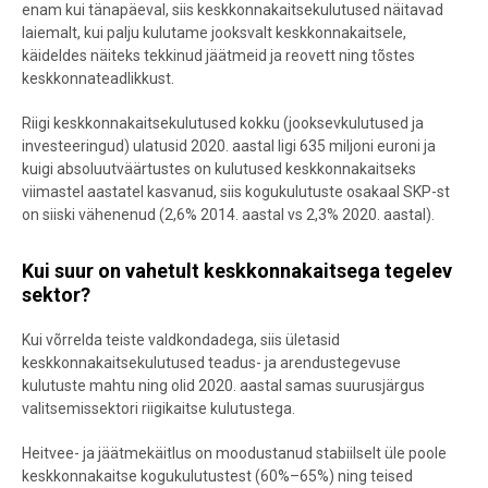
enam kui tänapäeval, siis keskkonnakaitsekulutused näitavad
laiemalt, kui palju kulutame jooksvalt keskkonnakaitsele,
käideldes näiteks tekkinud jäätmeid ja reovett ning tõstes
keskkonnateadlikkust.
Riigi keskkonnakaitsekulutused kokku (jooksevkulutused ja
investeeringud) ulatusid 2020. aastal ligi 635 miljoni euroni ja
kuigi absoluutväärtustes on kulutused keskkonnakaitseks
viimastel aastatel kasvanud, siis kogukulutuste osakaal SKP-st
on siiski vähenenud (2,6% 2014. aastal vs 2,3% 2020. aastal).
Kui suur on vahetult keskkonnakaitsega tegelev
sektor?
Kui võrrelda teiste valdkondadega, siis ületasid
keskkonnakaitsekulutused teadus- ja arendustegevuse
kulutuste mahtu ning olid 2020. aastal samas suurusjärgus
valitsemissektori riigikaitse kulutustega.
Heitvee- ja jäätmekäitlus on moodustanud stabiilselt üle poole
keskkonnakaitse kogukulutustest (60%–65%) ning teised