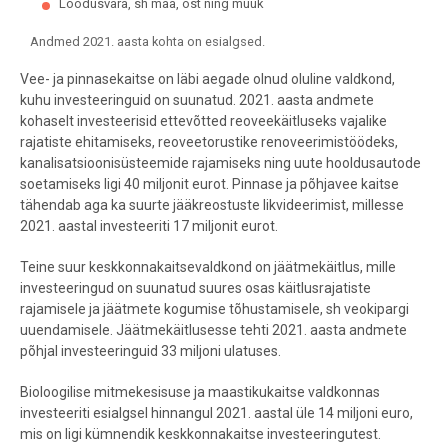
Loodusvara, sh maa, ost ning müük
Andmed 2021. aasta kohta on esialgsed.
End of interactive chart.
Vee- ja pinnasekaitse on läbi aegade olnud oluline valdkond,
kuhu investeeringuid on suunatud. 2021. aasta andmete
kohaselt investeerisid ettevõtted reoveekäitluseks vajalike
rajatiste ehitamiseks, reoveetorustike renoveerimistöödeks,
kanalisatsioonisüsteemide rajamiseks ning uute hooldusautode
soetamiseks ligi 40 miljonit eurot. Pinnase ja põhjavee kaitse
tähendab aga ka suurte jääkreostuste likvideerimist, millesse
2021. aastal investeeriti 17 miljonit eurot.
Teine suur keskkonnakaitsevaldkond on jäätmekäitlus, mille
investeeringud on suunatud suures osas käitlusrajatiste
rajamisele ja jäätmete kogumise tõhustamisele, sh veokipargi
uuendamisele. Jäätmekäitlusesse tehti 2021. aasta andmete
põhjal investeeringuid 33 miljoni ulatuses.
Bioloogilise mitmekesisuse ja maastikukaitse valdkonnas
investeeriti esialgsel hinnangul 2021. aastal üle 14 miljoni euro,
mis on ligi kümnendik keskkonnakaitse investeeringutest.