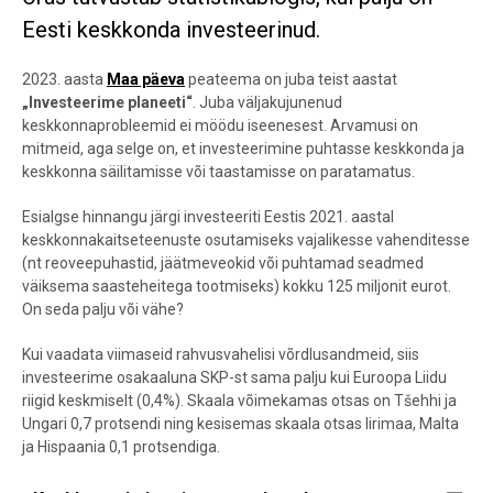
Eesti keskkonda investeerinud.
2023. aasta
Maa päeva
peateema on juba teist aastat
„Investeerime planeeti“
. Juba väljakujunenud
keskkonnaprobleemid ei möödu iseenesest. Arvamusi on
mitmeid, aga selge on, et investeerimine puhtasse keskkonda ja
keskkonna säilitamisse või taastamisse on paratamatus.
Esialgse hinnangu järgi investeeriti Eestis 2021. aastal
keskkonnakaitseteenuste osutamiseks vajalikesse vahenditesse
(nt reoveepuhastid, jäätmeveokid või puhtamad seadmed
väiksema saasteheitega tootmiseks) kokku 125 miljonit eurot.
On seda palju või vähe?
Kui vaadata viimaseid rahvusvahelisi võrdlusandmeid, siis
investeerime osakaaluna SKP-st sama palju kui Euroopa Liidu
riigid keskmiselt (0,4%). Skaala võimekamas otsas on Tšehhi ja
Ungari 0,7 protsendi ning kesisemas skaala otsas Iirimaa, Malta
ja Hispaania 0,1 protsendiga.
Keskkonnakaitse investeeringud protsendina SKP-st