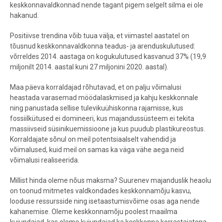
keskkonnavaldkonnad nende tagant pigem selgelt silma ei ole
hakanud.
Positiivse trendina võib tuua välja, et viimastel aastatel on
tõusnud keskkonnavaldkonna teadus- ja arenduskulutused:
võrreldes 2014. aastaga on kogukulutused kasvanud 37% (19,9
miljonilt 2014. aastal kuni 27 miljonini 2020. aastal).
Maa päeva korraldajad rõhutavad, et on palju võimalusi
heastada varasemad möödalaskmised ja kahju keskkonnale
ning panustada sellise tulevikuühiskonna rajamisse, kus
fossiilkütused ei domineeri, kus majandussüsteem ei tekita
massiivseid süsinikuemissioone ja kus puudub plastikureostus.
Korraldajate sõnul on meil potentsiaalselt vahendid ja
võimalused, kuid meil on samas ka väga vähe aega neid
võimalusi realiseerida.
Millist hinda oleme nõus maksma? Suurenev majanduslik heaolu
on toonud mitmetes valdkondades keskkonnamõju kasvu,
looduse ressursside ning isetaastumisvõime osas aga nende
kahanemise. Oleme keskkonnamõju poolest maailma