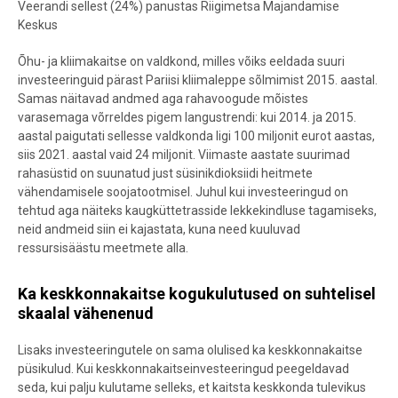
Veerandi sellest (24%) panustas Riigimetsa Majandamise
Keskus
Õhu- ja kliimakaitse on valdkond, milles võiks eeldada suuri
investeeringuid pärast Pariisi kliimaleppe sõlmimist 2015. aastal.
Samas näitavad andmed aga rahavoogude mõistes
varasemaga võrreldes pigem langustrendi: kui 2014. ja 2015.
aastal paigutati sellesse valdkonda ligi 100 miljonit eurot aastas,
siis 2021. aastal vaid 24 miljonit. Viimaste aastate suurimad
rahasüstid on suunatud just süsinikdioksiidi heitmete
vähendamisele soojatootmisel
.
Juhul kui investeeringud on
tehtud aga näiteks kaugküttetrasside lekkekindluse tagamiseks,
neid andmeid siin ei kajastata, kuna need kuuluvad
ressursisäästu meetmete alla.
Ka keskkonnakaitse kogukulutused on suhtelisel
skaalal vähenenud
Lisaks investeeringutele on sama olulised ka keskkonnakaitse
püsikulud. Kui keskkonnakaitseinvesteeringud peegeldavad
seda, kui palju kulutame selleks, et kaitsta keskkonda tulevikus