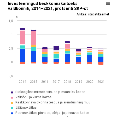
INVESTEERINGUD KESKKONNAKAITSEKS VALDKONNITI, 2014–2021, PROT
Investeeringud keskkonnakaitseks
valdkonniti, 2014–2021, protsenti SKP-st
Bar chart with 6 data series.
Allikas: statistikaamet
Allikas: statistikaamet
%
1,5
Andmed 2021. aasta kohta on esialgsed.
View as data table, Investeeringud keskkonnakaitseks valdkonniti,
The chart has 1 X axis displaying .
1
The chart has 1 Y axis displaying %. Data ranges from -0.1 to 1.23.
0,5
0
-0,5
2014
2015
2016
2017
2018
2019
2020
2021
Bioloogilise mitmekesisuse ja maastiku kaitse
Välisõhu ja kliima kaitse
Keskkonnavaldkonna teadus ja arendus ning muu
Jäätmekäitlus
Reoveekäitlus, pinnase, põhja- ja pinnavee kaitse