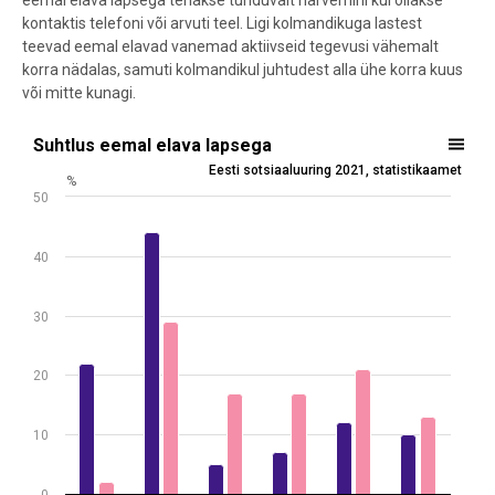
eemal elava lapsega tehakse tunduvalt harvemini kui ollakse
kontaktis telefoni või arvuti teel. Ligi kolmandikuga lastest
teevad eemal elavad vanemad aktiivseid tegevusi vähemalt
korra nädalas, samuti kolmandikul juhtudest alla ühe korra kuus
või mitte kunagi.
Suhtlus eemal elava lapsega
Suhtlus eemal elava lapsega
Eesti sotsiaaluuring 2021, statistikaamet
Bar chart with 2 data series.
%
50
Eesti sotsiaaluuring 2021, statistikaamet
View as data table, Suhtlus eemal elava lapsega
The chart has 1 X axis displaying .
40
The chart has 1 Y axis displaying %. Data ranges from 2 to 44.
30
20
10