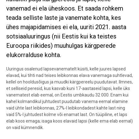
vanemad ei ela üheskoos. Et saada rohkem
teada selliste laste ja vanemate kohta, kes
ühes majapidamises ei ela, uuriti 2021. aasta
sotsiaaluuringus (nii Eestis kui ka teistes
Euroopa riikides) muuhulgas kärgperede
elukorralduse kohta.
Uuringus osalenud lapsevanematelt küsiti, kelle juures lapsed
elavad, kui tihti nad teises leibkonnas elava vanemaga suhtlevad,
kellel on hooldusõigus ja muudki kärgpereelu puudutavat. Ilmnes,
et selliseid peresid, kus kasvab kuni 17-aastaseid lapsi, kelle üks
vanematest elab eemal, on Eestis umbkaudu 32 000. Enam kui
kahel kolmandikul juhtudest puudutab vanema eemal elamine
vaid ühte last leibkonnas, 27%-l leibkondadest kahte last ning
vaid 5%-l juhtudest kolme või enamat last. On tüüpiline, et laps
elab koos emaga; isaga koos elavaid lapsi (kelle ema elab eemal)
on vaid kümnendik.