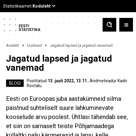
Avaleht
Uudised
Jagatud lapsed ja jagatud vanemad
Jagatud lapsed ja jagatud
vanemad
Postitatud
13. juuli 2022, 13.11
, Andmeteadur Kadri
BLOGI
Rootalu
Eesti on Euroopas juba aastakümneid silma
paistnud suhteliselt suure lahkuminevate
kooselude arvu poolest. Ühtlasi tähendab see,
et siin on sarnaselt teiste Põhjamaadega
küllaltki palju kärgperesid ja lapsi, kelle