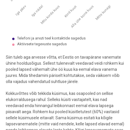
0
Iga nädal
Alla ühe korra kuus
Iga päev
Kord kuus
Mitu korda kuus
Mitte kunagi
Telefoni ja arvuti teel kontaktide sagedus
Aktiivsete tegevuste sagedus
End of interactive chart.
Siin tuleb aga arvesse võtta, et Eestis on tavapärane vanemate
ühine hooldusõigus. Sellest tulenevalt veedavad veidi rohkem kui
pooled lapsed vähemalt ühe öö kuus ka eemal elava vanema
juures. Mida tihedamini päriselt kohtutakse, seda väiksem võib
olla vajadus vahendatud suhtluse järele.
Kokkuvõttes võib tekkida küsimus, kas osapooled on sellise
elukorraldusega rahul. Selleks küsiti vastajatelt, kas nad
veedavad enda hinnangul leibkonnast eemal elava lapsega
piisavalt aega. Rohkem kui pooled küsitletutest (60%) vastasid
sellele küsimusele eitavalt. Sama küsimus esitati ka kõigile
lapsevanematele (mitte vaid nendele, kelle lapsed elavad eemal)