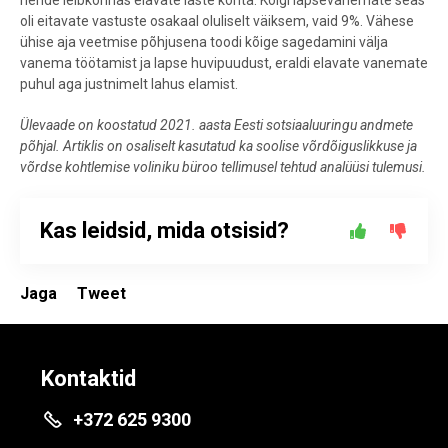
nende leibkonnas elavate laste kohta. Kõigi lapsevanemate seas
oli eitavate vastuste osakaal oluliselt väiksem, vaid 9%. Vähese
ühise aja veetmise põhjusena toodi kõige sagedamini välja
vanema töötamist ja lapse huvipuudust, eraldi elavate vanemate
puhul aga justnimelt lahus elamist.
Ülevaade on koostatud 2021. aasta Eesti sotsiaaluuringu andmete
põhjal. Artiklis on osaliselt kasutatud ka soolise võrdõiguslikkuse ja
võrdse kohtlemise voliniku büroo tellimusel tehtud analüüsi tulemusi.
Kas leidsid, mida otsisid?
Jaga
Tweet
Kontaktid
+372 625 9300