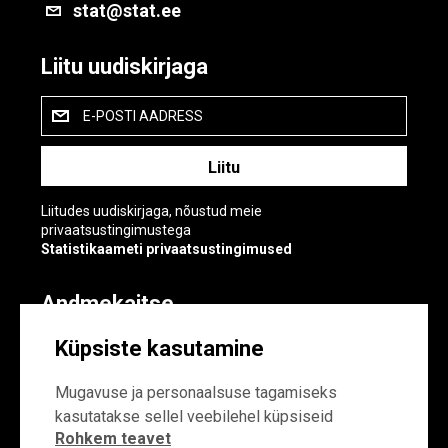
stat@stat.ee
Liitu uudiskirjaga
E-POSTI AADRESS
Liitudes uudiskirjaga, nõustud meie
privaatsustingimustega
Statistikaameti privaatsustingimused
Andmekaitse
Andmekaitse
Küpsiste kasutamine
Küpsiste sätted
Mugavuse ja personaalsuse tagamiseks
kasutatakse sellel veebilehel küpsiseid
Rohkem teavet