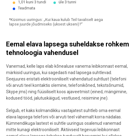
1,01 kuni 3 tundi
üle 3 tunni
Teadmata
*Küsimus uuringus: „Kui kaua kulub Teil tavaliselt aega
lapse juurde jõudmiseks (uksest ukseni)?“
End of interactive chart.
Eemal elava lapsega suheldakse rohkem
tehnoloogia vahendusel
Vanemad, kelle laps elab kõnealuse vanema leibkonnast eemal,
märkisid uuringus, kui sagedasti nad lapsega suhtlevad.
Seejuures eristati elektrooniliselt vahendatud suhtlust (telefoni
või arvuti teel kontaktis olemine, telefonikõned, tekstsõnumid,
Skype jms) ning füüsiliselt koos ajaveetmist (eined, mängimine,
kodused tööd, jalutuskäigud, vestlused, reisimine jne).
Selgub, et kaks kolmandikku vastajatest suhtleb oma eemal
elava lapsega telefoni või arvuti teel vähemalt korra nädalas.
Kümnendikuga lastest ei suhtle uuringus osalenud vanemad
mitte kunagi elektrooniliselt. Aktiivseid tegevusi leibkonnast