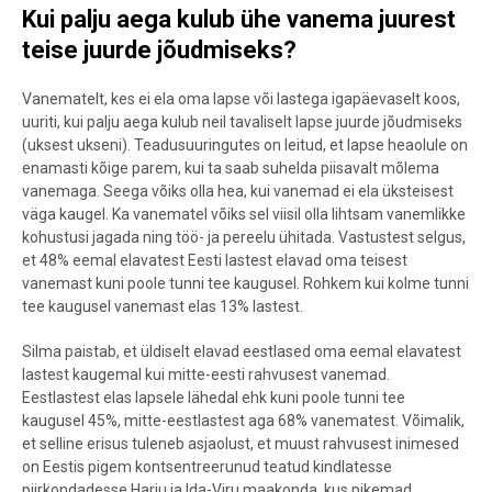
Kui palju aega kulub ühe vanema juurest
teise juurde jõudmiseks?
Vanematelt, kes ei ela oma lapse või lastega igapäevaselt koos,
uuriti, kui palju aega kulub neil tavaliselt lapse juurde jõudmiseks
(uksest ukseni). Teadusuuringutes on leitud, et lapse heaolule on
enamasti kõige parem, kui ta saab suhelda piisavalt mõlema
vanemaga. Seega võiks olla hea, kui vanemad ei ela üksteisest
väga kaugel. Ka vanematel võiks sel viisil olla lihtsam vanemlikke
kohustusi jagada ning töö- ja pereelu ühitada. Vastustest selgus,
et 48% eemal elavatest Eesti lastest elavad oma teisest
vanemast kuni poole tunni tee kaugusel. Rohkem kui kolme tunni
tee kaugusel vanemast elas 13% lastest.
Silma paistab, et üldiselt elavad eestlased oma eemal elavatest
lastest kaugemal kui mitte-eesti rahvusest vanemad.
Eestlastest elas lapsele lähedal ehk kuni poole tunni tee
kaugusel 45%, mitte-eestlastest aga 68% vanematest. Võimalik,
et selline erisus tuleneb asjaolust, et muust rahvusest inimesed
on Eestis pigem kontsentreerunud teatud kindlatesse
piirkondadesse Harju ja Ida-Viru maakonda, kus pikemad