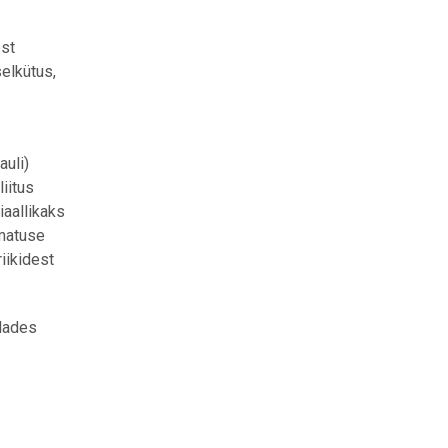
est
elkütus,
auli)
iitus
iaallikaks
umatuse
iikidest
dades