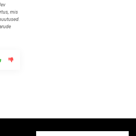
lev
rtus, mis
 muutused.
varude