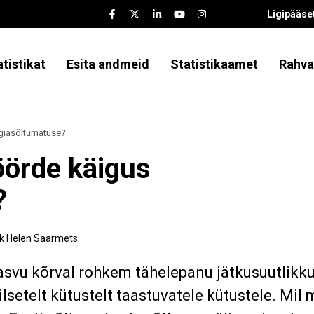
Ligipääse
tistikat
Esita andmeid
Statistikaamet
Rahva
rgiasõltumatuse?
öörde käigus
?
ik Helen Saarmets
vu kõrval rohkem tähelepanu jätkusuutlikku
ilsetelt kütustelt taastuvatele kütustele. Mil 