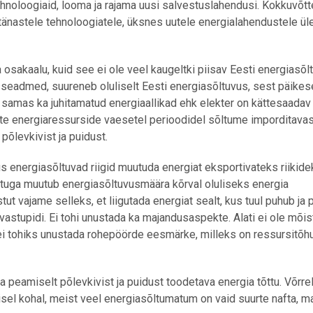
hnoloogiaid, looma ja rajama uusi salvestuslahendusi. Kokkuvõtt
tänastele tehnoloogiatele, üksnes uutele energialahendustele ü
osakaalu, kuid see ei ole veel kaugeltki piisav Eesti energiasõ
seadmed, suureneb oluliselt Eesti energiasõltuvus, sest päikese-
id samas ka juhitamatud energiaallikad ehk elekter on kättesaadav
vate energiaressurside vaesetel perioodidel sõltume imporditavas
põlevkivist ja puidust.
energiasõltuvad riigid muutuda energiat eksportivateks riikide
tuga muutub energiasõltuvusmäära kõrval oluliseks energia
tut vajame selleks, et liigutada energiat sealt, kus tuul puhub ja 
 vastupidi. Ei tohi unustada ka majandusaspekte. Alati ei ole mõist
 ei tohiks unustada rohepöörde eesmärke, milleks on ressursitõh
 peamiselt põlevkivist ja puidust toodetava energia tõttu. Võrre
eisel kohal, meist veel energiasõltumatum on vaid suurte nafta, m