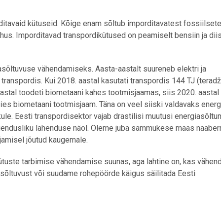
tavaid kütuseid. Kõige enam sõltub imporditavatest fossiilset
hus. Imporditavad transpordikütused on peamiselt bensiin ja diis
asõltuvuse vähendamiseks. Aasta-aastalt suureneb elektri ja
ranspordis. Kui 2018. aastal kasutati transpordis 144 TJ (teradž
aastal toodeti biometaani kahes tootmisjaamas, siis 2020. aastal l
iies biometaani tootmisjaam. Täna on veel siiski valdavaks energ
ule. Eesti transpordisektor vajab drastilisi muutusi energiasõlt
endusliku lahenduse näol. Oleme juba sammukese maas naaberr
ajamisel jõutud kaugemale.
uste tarbimise vähendamise suunas, aga lahtine on, kas vähen
asõltuvust või suudame rohepöörde käigus säilitada Eesti