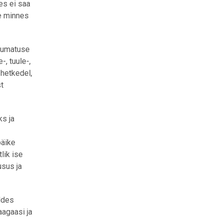
es ei saa
le minnes
ltumatuse
, tuule-,
 hetkedel,
t
ks ja
päike
lik ise
usus ja
ldes
aagaasi ja