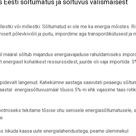
Eesti sõltumatus ja sõltuvus välismaisest
llestki või millestki. Sõltumatud ei ole me ka energia mõistes. Ri
selt põlevkiviõli ja puitu, impordime aga transpordikütuseid ja 
 mil määral sõltub majandus energiavajaduse rahuldamiseks impor
t energiast kohalikest ressurssidest, juurde oli vaja importida 
 pidevalt langenud. Kahekümne aastaga saavutati peaaegu sõltu
. aastal energiasõltuvusmäär tõusis 5%-ni ehk vajasime taas ro
tootmiseks tekitame tõsise ohu senisele energiasõltumatusele, 
e.
mas liikuda kaasa uute energialahendustega, peame üleminekul