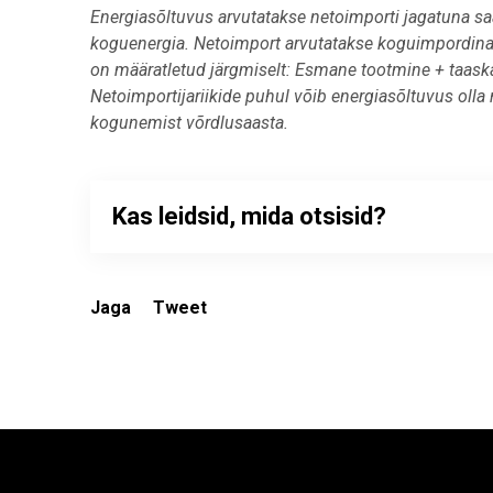
Energiasõltuvus arvutatakse netoimporti jagatuna s
koguenergia. Netoimport arvutatakse koguimpordina
on määratletud järgmiselt: Esmane tootmine + taaska
Netoimportijariikide puhul võib energiasõltuvus olla
kogunemist võrdlusaasta.
Kas leidsid, mida otsisid?
Jaga
Tweet