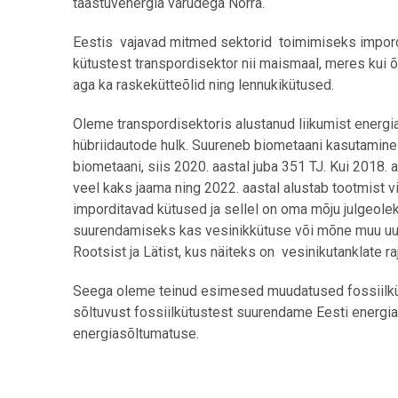
taastuvenergia varudega Norra.
Eestis vajavad mitmed sektorid toimimiseks impordi
kütustest transpordisektor nii maismaal, meres kui õ
aga ka raskekütteõlid ning lennukikütused.
Oleme transpordisektoris alustanud liikumist energi
hübriidautode hulk. Suureneb biometaani kasutamine t
biometaani, siis 2020. aastal juba 351 TJ. Kui 2018. 
veel kaks jaama ning 2022. aastal alustab tootmist v
imporditavad kütused ja sellel on oma mõju julgeolek
suurendamiseks kas vesinikkütuse või mõne muu uu
Rootsist ja Lätist, kus näiteks on vesinikutanklate r
Seega oleme teinud esimesed muudatused fossiilküt
sõltuvust fossiilkütustest suurendame Eesti energi
energiasõltumatuse.