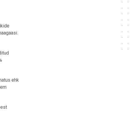
ikide
maagaasi.
ditud
5%
matus ehk
hkem
sest