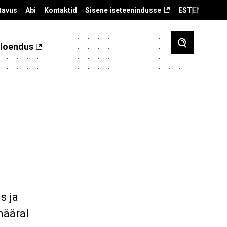
tavus
Abi
Kontaktid
Sisene iseteenindusse
EST
ENG
loendus
s ja
määral