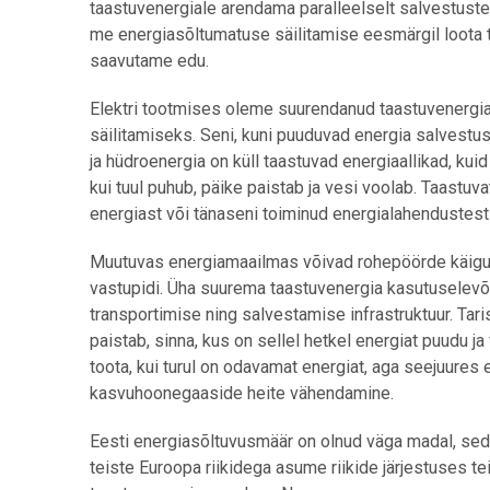
taastuvenergiale arendama paralleelselt salvestuste
me energiasõltumatuse säilitamise eesmärgil loota 
saavutame edu.
Elektri tootmises oleme suurendanud taastuvenergia 
säilitamiseks. Seni, kuni puuduvad energia salvestus
ja hüdroenergia on küll taastuvad energiaallikad, ku
kui tuul puhub, päike paistab ja vesi voolab. Taastu
energiast või tänaseni toiminud energialahendustest 
Muutuvas energiamaailmas võivad rohepöörde käigus 
vastupidi. Üha suurema taastuvenergia kasutuselevõ
transportimise ning salvestamise infrastruktuur. Taris
paistab, sinna, kus on sellel hetkel energiat puudu ja
toota, kui turul on odavamat energiat, aga seejuures
kasvuhoonegaaside heite vähendamine.
Eesti energiasõltuvusmäär on olnud väga madal, seda
teiste Euroopa riikidega asume riikide järjestuses t