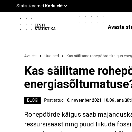
Avasta sta
Avaleht
Uudised
Kas säilitame rohepöörde käigus ene
Kas säilitame rohep
energiasõltumatuse
BLOGI
Postitatud
16. november 2021, 10.06
, analüüt
Rohepöörde käigus saab majanduskas
ressursisääst ning püüd liikuda fossi