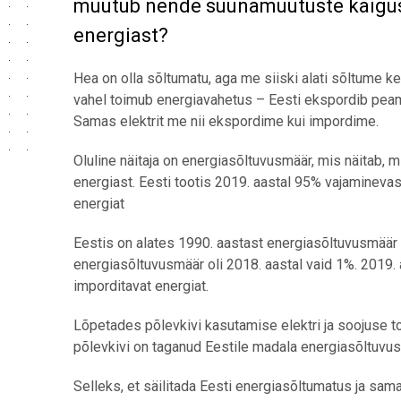
muutub nende suunamuutuste käigus 
energiast?
Hea on olla sõltumatu, aga me siiski alati sõltume ke
vahel toimub energiavahetus – Eesti ekspordib peami
Samas elektrit me nii ekspordime kui impordime.
Oluline näitaja on energiasõltuvusmäär, mis näitab,
energiast. Eesti tootis 2019. aastal 95% vajaminevas
energiat
Eestis on alates 1990. aastast energiasõltuvusmäär
energiasõltuvusmäär oli 2018. aastal vaid 1%. 2019
imporditavat energiat.
Lõpetades põlevkivi kasutamise elektri ja soojuse 
põlevkivi on taganud Eestile madala energiasõltuvus
Selleks, et säilitada Eesti energiasõltumatus ja sa