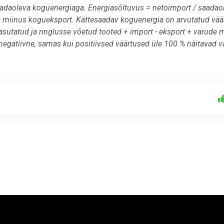
aadaoleva koguenergiaga. Energiasõltuvus = netoimport / saadao
 miinus kogueksport. Kättesaadav koguenergia on arvutatud vää
sutatud ja ringlusse võetud tooted + import - eksport + varude
 negatiivne, samas kui positiivsed väärtused üle 100 % näitavad 