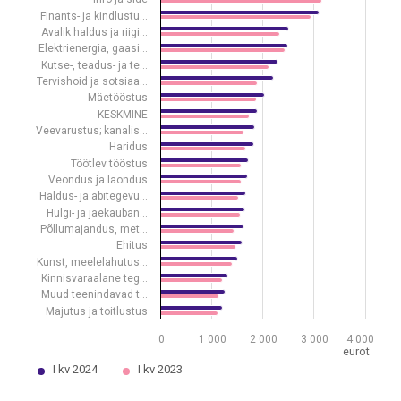
Finants- ja kindlustu…
View as data table, Keskmine brutokuupalk, I kvartal, 2023–2024
Avalik haldus ja riigi…
The chart has 1 X axis displaying .
Elektrienergia, gaasi…
The chart has 1 Y axis displaying eurot. Data ranges from 1124 to 3
Kutse-, teadus- ja te…
Tervishoid ja sotsiaa…
Mäetööstus
KESKMINE
Veevarustus; kanalis…
Haridus
Töötlev tööstus
Veondus ja laondus
Haldus- ja abitegevu…
Hulgi- ja jaekauban…
Põllumajandus, met…
Ehitus
Kunst, meelelahutus…
Kinnisvaraalane teg…
Muud teenindavad t…
Majutus ja toitlustus
0
1 000
2 000
3 000
4 000
eurot
I kv 2024
I kv 2023
End of interactive chart.