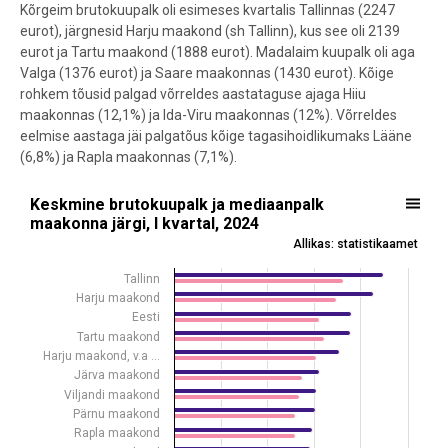
Kõrgeim brutokuupalk oli esimeses kvartalis Tallinnas (2247
eurot), järgnesid Harju maakond (sh Tallinn), kus see oli 2139
eurot ja Tartu maakond (1888 eurot). Madalaim kuupalk oli aga
Valga (1376 eurot) ja Saare maakonnas (1430 eurot). Kõige
rohkem tõusid palgad võrreldes aastataguse ajaga Hiiu
maakonnas (12,1%) ja Ida-Viru maakonnas (12%). Võrreldes
eelmise aastaga jäi palgatõus kõige tagasihoidlikumaks Lääne
(6,8%) ja Rapla maakonnas (7,1%).
Keskmine brutokuupalk ja mediaanpalk maakonna järgi, I kvartal, 2
Keskmine brutokuupalk ja mediaanpalk
maakonna järgi, I kvartal, 2024
Bar chart with 2 data series.
Allikas: statistikaamet
Allikas: statistikaamet
Tallinn
View as data table, Keskmine brutokuupalk ja mediaanpalk maakonna
Harju maakond
The chart has 1 X axis displaying .
Eesti
The chart has 1 Y axis displaying eurot. Data ranges from 1205 to 2
Tartu maakond
Harju maakond, v.a …
Järva maakond
Viljandi maakond
Pärnu maakond
Rapla maakond