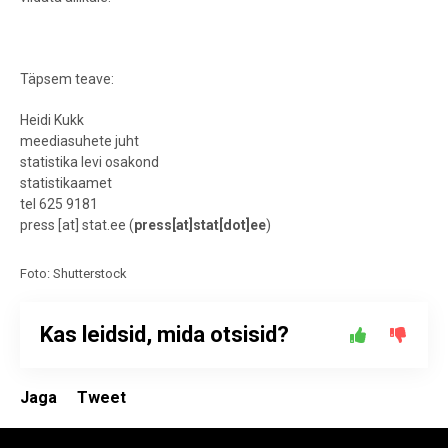
Täpsem teave:
Heidi Kukk
meediasuhete juht
statistika levi osakond
statistikaamet
tel 625 9181
press
[at]
stat.ee
(
press[at]stat[dot]ee
)
Foto: Shutterstock
Kas leidsid, mida otsisid?
Jaga
Tweet