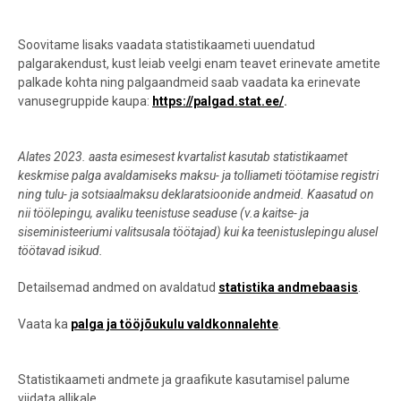
Soovitame lisaks vaadata statistikaameti uuendatud
palgarakendust, kust leiab veelgi enam teavet erinevate ametite
palkade kohta ning palgaandmeid saab vaadata ka erinevate
vanusegruppide kaupa:
https://palgad.stat.ee/
.
Alates 2023. aasta esimesest kvartalist kasutab statistikaamet
keskmise palga avaldamiseks maksu- ja tolliameti töötamise registri
ning tulu- ja sotsiaalmaksu deklaratsioonide andmeid. Kaasatud on
nii töölepingu, avaliku teenistuse seaduse
(v.a kaitse- ja
siseministeeriumi valitsusala töötajad
) kui ka teenistuslepingu alusel
töötavad isikud.
Detailsemad andmed on avaldatud
statistika andmebaasis
.
Vaata ka
palga ja tööjõukulu valdkonnalehte
.
Statistikaameti andmete ja graafikute kasutamisel palume
viidata allikale.