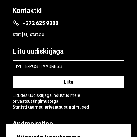
Kontaktid
+372 625 9300
stat
[at]
stat.ee
Liitu uudiskirjaga
E-POSTI AADRESS
Liitudes uudiskirjaga, nõustud meie
privaatsustingimustega
Statistikaameti privaatsustingimused
Andmekaitse
Andmekaitse