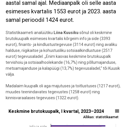
aastal samal ajal. Mediaanpalk oli selle aasta
esimeses kvartalis 1553 eurot ja 2023. aasta
samal perioodil 1424 eurot.
Statistikaameti analüütiku
Liina Kuusiku
sõnul oli keskmine
brutokuupalk esimeses kvartalis kõrgeim info ja side (3393
eurot), finants- ja kindlustustegevuse (3114 eurot) ning avaliku
halduse, riigikaitse ja kohustusliku sotsiaalkindlustuse (2517
eurot) tegevusaladel. „Enim kasvas keskmine brutokuupalk
tervishoiu ja sotsiaalhoolekande (16,7%) ning põllumajanduse,
metsamajanduse ja kalapüügi (13,7%) tegevusaladel,“ tõi Kuusik
välja.
Madalaim kuupalk oli aga majutuses ja toitlustuses (1217 eurot),
muudes teenindavates tegevustes (1258 eurot) ning
kinnisvaraalases tegevuses (1322 eurot).
Keskmine brutokuupalk, I kvartal, 2023–2024
Keskmine brutokuupalk, I kvartal, 2023–2024
Allikas: statistikaamet
Bar chart with 2 data series.
Allikas: statistikaamet
Info ja side