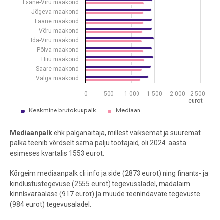
Lääne-Viru maakond
Jõgeva maakond
Lääne maakond
Võru maakond
Ida-Viru maakond
Põlva maakond
Hiiu maakond
Saare maakond
Valga maakond
0
500
1 000
1 500
2 000
2 500
eurot
Keskmine brutokuupalk
Mediaan
End of interactive chart.
Mediaanpalk
ehk palganäitaja, millest väiksemat ja suuremat
palka teenib võrdselt sama palju töötajaid, oli 2024. aasta
esimeses kvartalis 1553 eurot.
Kõrgeim mediaanpalk oli info ja side (2873 eurot) ning finants- ja
kindlustustegevuse (2555 eurot) tegevusaladel, madalaim
kinnisvaraalase (917 eurot) ja muude teenindavate tegevuste
(984 eurot) tegevusaladel.