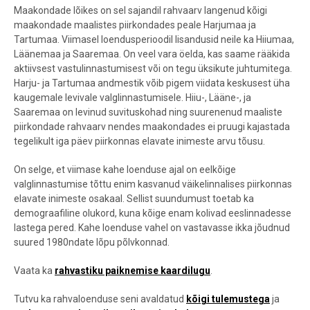
Maakondade lõikes on sel sajandil rahvaarv langenud kõigi
maakondade maalistes piirkondades peale Harjumaa ja
Tartumaa. Viimasel loendusperioodil lisandusid neile ka Hiiumaa,
Läänemaa ja Saaremaa. On veel vara öelda, kas saame rääkida
aktiivsest vastulinnastumisest või on tegu üksikute juhtumitega.
Harju- ja Tartumaa andmestik võib pigem viidata keskusest üha
kaugemale levivale valglinnastumisele. Hiiu-, Lääne-, ja
Saaremaa on levinud suvituskohad ning suurenenud maaliste
piirkondade rahvaarv nendes maakondades ei pruugi kajastada
tegelikult iga päev piirkonnas elavate inimeste arvu tõusu.
On selge, et viimase kahe loenduse ajal on eelkõige
valglinnastumise tõttu enim kasvanud väikelinnalises piirkonnas
elavate inimeste osakaal. Sellist suundumust toetab ka
demograafiline olukord, kuna kõige enam kolivad eeslinnadesse
lastega pered. Kahe loenduse vahel on vastavasse ikka jõudnud
suured 1980ndate lõpu põlvkonnad.
Vaata ka
rahvastiku paiknemise kaardilugu
.
Tutvu ka rahvaloenduse seni avaldatud
kõigi tulemustega
ja