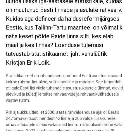
uurida lisaks iga-aastasele statistikale, kuidas
on muutunud Eesti linnade ja asulate rahvaarv.
Kuidas aga defineerida haldusreformijärgses
Eestis, kus Tallinn-Tartu maanteel on võimalik
näha keset põlde Paide linna silti, kes elab
maal ja kes linnas? Loenduse tulemusi
tutvustab statistikaameti juhtivanalüütik
Kristjan Erik Loik.
Statistikaamet on lahendusena jaotanud Eesti asustusüksused
kolme rühma: linnaline, väikelinnaline ja maaline. See tähendab,
et igale Eesti ligi viiele tuhandele asustusüksusele (linnad, alevid,
alevikud ja külad) leitakse rahvaarvule ja rahvastikutihedusele
vastav rühm.
Pilk ajalukku ütleb, et 2000. aasta rahvaloenduse ajal oli Eestis
247 omavalitsust, nendest 42 linna ja 205 valda. Lisaks neile
omavalitsustele oli viis vallasisest linna, mis kuulusid mõne valla
koosseisu. 2021. aasta rahvaloenduse seisuga on Eestis 79