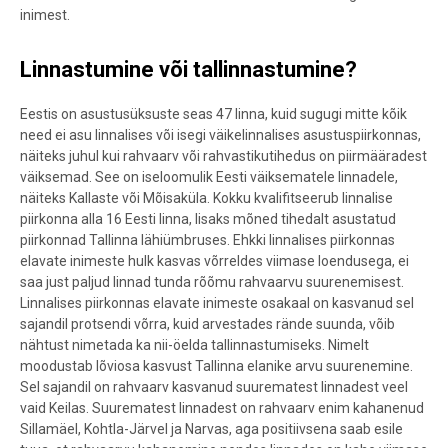
inimest.
Linnastumine või tallinnastumine?
Eestis on asustusüksuste seas 47 linna, kuid sugugi mitte kõik
need ei asu linnalises või isegi väikelinnalises asustuspiirkonnas,
näiteks juhul kui rahvaarv või rahvastikutihedus on piirmääradest
väiksemad. See on iseloomulik Eesti väiksematele linnadele,
näiteks Kallaste või Mõisaküla. Kokku kvalifitseerub linnalise
piirkonna alla 16 Eesti linna, lisaks mõned tihedalt asustatud
piirkonnad Tallinna lähiümbruses. Ehkki linnalises piirkonnas
elavate inimeste hulk kasvas võrreldes viimase loendusega, ei
saa just paljud linnad tunda rõõmu rahvaarvu suurenemisest.
Linnalises piirkonnas elavate inimeste osakaal on kasvanud sel
sajandil protsendi võrra, kuid arvestades rände suunda, võib
nähtust nimetada ka nii-öelda tallinnastumiseks. Nimelt
moodustab lõviosa kasvust Tallinna elanike arvu suurenemine.
Sel sajandil on rahvaarv kasvanud suurematest linnadest veel
vaid Keilas. Suurematest linnadest on rahvaarv enim kahanenud
Sillamäel, Kohtla-Järvel ja Narvas, aga positiivsena saab esile