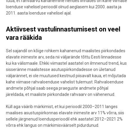
tuua, et rahvaarvu kahanemine nendes linnades on kahe viimase
loenduse vahelisel perioodil olnud aeglasem kui 2000. aasta ja
2011. aasta loenduse vahelisel ajal.
Aktiivsest vastulinnastumisest on veel
vara rääkida
Sel sajandil on kõige rohkem kahanenud maalistes piirkondades
elavate inimeste arv, seda nii väljarände tõttu Eesti linnadesse
kui ka välismaale. Ehkki viimastel aastatel on ilmnenud trend, kus
sisseränne maalistesse asutuspiirkondadesse on ületanud
väljarännet, ei ole muutused kestnud piisavalt kaua, et mõjutada
kahe viimase rahvaloenduse vahelist tulemust. Rahvaloenduse
andmete põhjal saab seega praeguste andmete põhjal
järeldada, et maaliste piirkondade rahvaarv on vähenenud.
Küll aga väärib märkimist, et kui perioodil 2000–2011 langes
maalises asustuspiirkonnas elavate inimeste arv 11% võrra, siis
sellele järgnenud loendusperioodil ehk aastatel 2012–2021 2%
võrra ehk langus on märkimisväärselt pidurdunud.