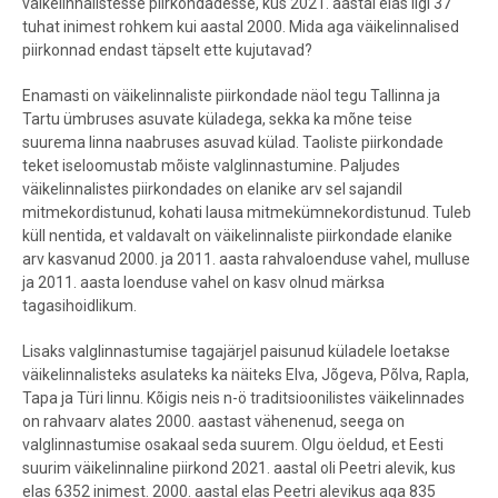
väikelinnalistesse piirkondadesse, kus 2021. aastal elas ligi 37
tuhat inimest rohkem kui aastal 2000. Mida aga väikelinnalised
piirkonnad endast täpselt ette kujutavad?
Enamasti on väikelinnaliste piirkondade näol tegu Tallinna ja
Tartu ümbruses asuvate küladega, sekka ka mõne teise
suurema linna naabruses asuvad külad. Taoliste piirkondade
teket iseloomustab mõiste valglinnastumine. Paljudes
väikelinnalistes piirkondades on elanike arv sel sajandil
mitmekordistunud, kohati lausa mitmekümnekordistunud. Tuleb
küll nentida, et valdavalt on väikelinnaliste piirkondade elanike
arv kasvanud 2000. ja 2011. aasta rahvaloenduse vahel, mulluse
ja 2011. aasta loenduse vahel on kasv olnud märksa
tagasihoidlikum.
Lisaks valglinnastumise tagajärjel paisunud küladele loetakse
väikelinnalisteks asulateks ka näiteks Elva, Jõgeva, Põlva, Rapla,
Tapa ja Türi linnu. Kõigis neis n-ö traditsioonilistes väikelinnades
on rahvaarv alates 2000. aastast vähenenud, seega on
valglinnastumise osakaal seda suurem
.
Olgu öeldud, et Eesti
suurim väikelinnaline piirkond 2021. aastal oli Peetri alevik, kus
elas 6352 inimest. 2000. aastal elas Peetri alevikus aga 835