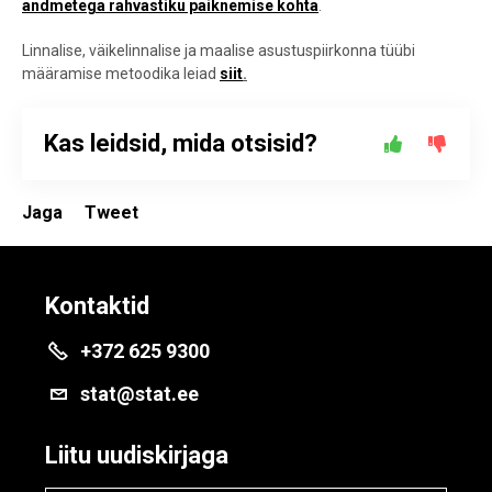
andmetega rahvastiku paiknemise kohta
.
Linnalise, väikelinnalise ja maalise asustuspiirkonna tüübi
määramise metoodika leiad
siit
.
Kas leidsid, mida otsisid?
Jaga
Tweet
Kontaktid
+372 625 9300
stat@stat.ee
Liitu uudiskirjaga