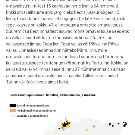
omavalitsust, millest 15 kannavad nime linn ja 64 nime vald.
Ehkki omavalitsuste arvu järgi oleks Eestis justkui kõigest 15
linna, tasub tähele panna, et sugugi mitte kõik Eesti linnad, mida
tegelikkuses on kokku 47, ei moodusta omaette omavalitsust.
Suurem osa Eesti linnadest asuvad mõne omavalitsuse sees ehk
on vallasisesed või ka n-ö linnasisesed linnad. Näiteks on
vallasisesed linnad Tapa linn Tapa vallas või Põlva linn Põlva
vallas. Linnasisesed linnad on näiteks Pärnu linn, mille
omavalitsuse territoorium on tunduvalt suurem kui Pärnu linna
kui asustusüksuse territoorium või samuti ka Tartu linn. Kokku on
selliseid valla- või linnasiseseid linnu 37. Kümme linna on ainsad
asustusüksused omavalitsuses, näiteks Tallinn linnas ainult
Tallinn või Keila linnas ainult Keila.