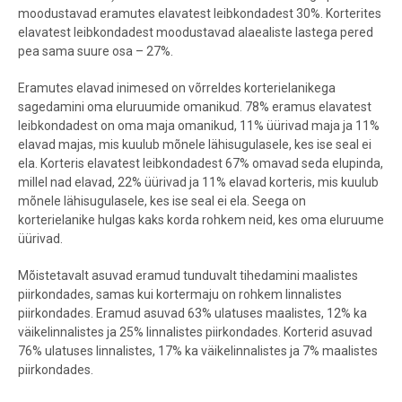
moodustavad eramutes elavatest leibkondadest 30%. Korterites
elavatest leibkondadest moodustavad alaealiste lastega pered
pea sama suure osa – 27%.
Eramutes elavad inimesed on võrreldes korterielanikega
sagedamini oma eluruumide omanikud. 78% eramus elavatest
leibkondadest on oma maja omanikud, 11% üürivad maja ja 11%
elavad majas, mis kuulub mõnele lähisugulasele, kes ise seal ei
ela. Korteris elavatest leibkondadest 67% omavad seda elupinda,
millel nad elavad, 22% üürivad ja 11% elavad korteris, mis kuulub
mõnele lähisugulasele, kes ise seal ei ela. Seega on
korterielanike hulgas kaks korda rohkem neid, kes oma eluruume
üürivad.
Mõistetavalt asuvad eramud tunduvalt tihedamini maalistes
piirkondades, samas kui kortermaju on rohkem linnalistes
piirkondades. Eramud asuvad 63% ulatuses maalistes, 12% ka
väikelinnalistes ja 25% linnalistes piirkondades. Korterid asuvad
76% ulatuses linnalistes, 17% ka väikelinnalistes ja 7% maalistes
piirkondades.