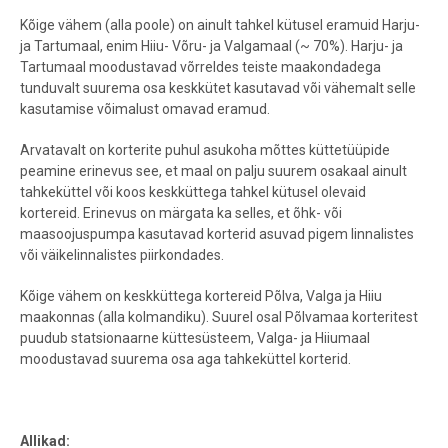
Kõige vähem (alla poole) on ainult tahkel kütusel eramuid Harju-
ja Tartumaal, enim Hiiu- Võru- ja Valgamaal (~ 70%). Harju- ja
Tartumaal moodustavad võrreldes teiste maakondadega
tunduvalt suurema osa keskkütet kasutavad või vähemalt selle
kasutamise võimalust omavad eramud.
Arvatavalt on korterite puhul asukoha mõttes küttetüüpide
peamine erinevus see, et maal on palju suurem osakaal ainult
tahkeküttel või koos keskküttega tahkel kütusel olevaid
kortereid. Erinevus on märgata ka selles, et õhk- või
maasoojuspumpa kasutavad korterid asuvad pigem linnalistes
või väikelinnalistes piirkondades.
Kõige vähem on keskküttega kortereid Põlva, Valga ja Hiiu
maakonnas (alla kolmandiku). Suurel osal Põlvamaa korteritest
puudub statsionaarne küttesüsteem, Valga- ja Hiiumaal
moodustavad suurema osa aga tahkeküttel korterid.
Allikad: