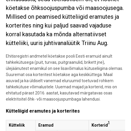
köetakse õhksoojuspumba või maasoojusega.
Millised on peamised kütteliigid eramutes ja
korterites ning kui paljud saavad vajaduse
korral kasutada ka mõnda alternatiivset
kütteliiki, uuris juhtivanalüütik Triinu Aug.
Ehitisregistri andmetel köetakse pooli Eesti eramuid ainult
tahkekütusega (puit, turvas, puitgraanulid, brikett jne),
ülejäänutest enamikul on see lisavõimalus kütuseliigina olemas.
Suuremat osa korteritest köetakse aga keskküttega. Maal
asuvad ja ka üldiselt vanemad eluruumid toetuvad rohkem
tahkekütuse võimalustele. Uuemad majad ja korterid, mis on
ehitatud pärast 2016. aastat, kasutavad märgatavas osas
elektritoitel õhk- või maasoojuspumbaga lahendusi.
Kütteliigid eramutes ja korterites
1
Kütteliik
Eramud
Korterid