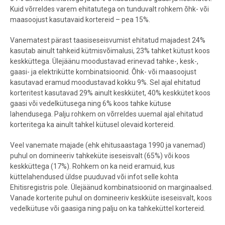
Kuid võrreldes varem ehitatutega on tunduvalt rohkem õhk- või
maasoojust kasutavaid kortereid – pea 15%.
Vanematest pärast taasiseseisvumist ehitatud majadest 24%
kasutab ainult tahkeid kütmisvõimalusi, 23% tahket kütust koos
keskküttega. Ülejäänu moodustavad erinevad tahke-, kesk-,
gaasi- ja elektrikütte kombinatsioonid. Õhk- või maasoojust
kasutavad eramud moodustavad kokku 9%. Sel ajal ehitatud
korteritest kasutavad 29% ainult keskkütet, 40% keskkütet koos
gaasi või vedelkütusega ning 6% koos tahke kütuse
lahendusega. Palju rohkem on võrreldes uuemal ajal ehitatud
korteritega ka ainult tahkel kütusel olevaid kortereid.
Veel vanemate majade (ehk ehitusaastaga 1990 ja vanemad)
puhul on domineeriv tahkeküte iseseisvalt (65%) või koos
keskküttega (17%). Rohkem on ka neid eramuid, kus
küttelahendused üldse puuduvad või infot selle kohta
Ehitisregistris pole. Ülejäänud kombinatsioonid on marginaalsed.
Vanade korterite puhul on domineeriv keskküte iseseisvalt, koos
vedelkütuse või gaasiga ning palju on ka tahkeküttel kortereid.