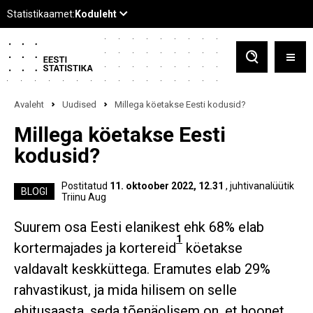
Avaleht
Uudised
Millega köetakse Eesti kodusid?
Millega köetakse Eesti
kodusid?
Postitatud
11. oktoober 2022, 12.31
, juhtivanalüütik
BLOGI
Triinu Aug
Suurem osa Eesti elanikest ehk 68% elab
1
kortermajades ja kortereid
köetakse
valdavalt keskküttega. Eramutes elab 29%
rahvastikust, ja mida hilisem on selle
ehitusaasta, seda tõenäolisem on, et hoonet