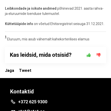
Leibkondade
ja isikute andmed
põhinevad 2021. aasta rahva-
ja eluruumide loenduse tulemustel.
Küttetüüpide info
on võetud Ehitisregistrist seisuga 31.12.2021.
1
Eluruum, mis asub vähemalt kahekorterilises elamus
Kas leidsid, mida otsisid?
Jaga
Tweet
Kontaktid
+372 625 9300