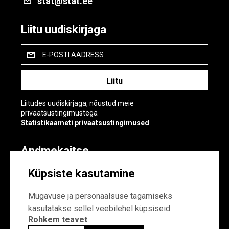
stat@stat.ee
Liitu uudiskirjaga
E-POSTI AADRESS
Liitudes uudiskirjaga, nõustud meie
privaatsustingimustega
Statistikaameti privaatsustingimused
Andmekaitse
Andmekaitse
Küpsiste kasutamine
Küpsiste sätted
Mugavuse ja personaalsuse tagamiseks
kasutatakse sellel veebilehel küpsiseid
Rohkem teavet