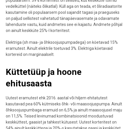
populaarsem. 39% korteritest on sellised, kus keskküte toimib
vedelküttel (näiteks õlikatlal). Küll aga on teada, et õliradiaatorite
kasutamine oli populaarsem pool sajandit tagasi ja praeguseks
on paljud sellistest vahetatud tänapäevasemate ja odavamate
lahenduste vastu, kuid andmetes see ei kajastu. Andmete põhjal
on ainult keskküte 25%-l korteritest.
Elektriga (sh maa- ja õhksoojuspumpadega) on köetavad 15%
eramutest. Ainult elektrile toetuvad 3%. Elektriga köetavaid
kortereid on marginaalselt.
Küttetüüp ja hoone
ehitusaasta
Uutest eramutest ehk 2016. aastal või hiljem ehitatutest
kasutavad pea 60% kütmiseks õhk- või maasoojuspumpa. Ainult
õhksoojuspumbaga eramuid on 6,5% ja ainult maasoojusel maju
on 11,5%. Teised levinumad kombinatsioonid moodustuvad
keskküttest, gaasist ja tahkest kütusest. Uutest korteritest on
54% ainult keskküttega ja 20%-s kasutatakse gaasi ja keskkütet.