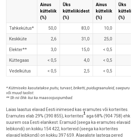
Ainus
Üks
Ainus
Üks
kütteliik
kütteliikidest
kütteliik
kütteliik
(%)
(%)
(%)
(%)
Tahkekütus*
50,0
83,0
10,0
Keskküte
2,6
31,0
25,0
Elekter**
3,0
15,0
< 0,5
Küttegaas
< 0,5
4,0
< 0,5
Vedelkütus
< 0,5
2,5
< 0,5
* K
ütmiseks kasutatakse
puitu, turvast, briketti, puidugraanuleid, saepuru
või muud taolist.
** Sh nii õhk- kui ka maasoojuspumbad.
Laias laastus elavad Eesti inimesed kas eramutes või korterites.
1
Eramutes elab 29% (390 855), korterites
aga 68% (904 758) ehk
suurem osa Eesti elanikest. Eramuid (seega ka eramutes elavaid
leibkondi) on kokku 154 422, kortereid (seega ka korterites
elavaid leibkondi) on kokku 397 659. Alaealiste lastega pered