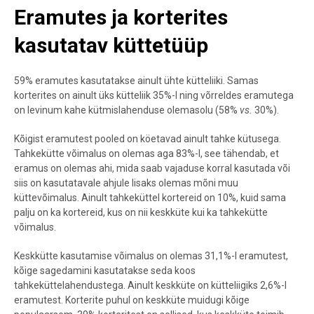
Eramutes ja korterites
kasutatav küttetüüp
59% eramutes kasutatakse ainult ühte kütteliiki. Samas
korterites on ainult üks kütteliik 35%-l ning võrreldes eramutega
on levinum kahe kütmislahenduse olemasolu (58%
vs.
30%).
Kõigist eramutest pooled on köetavad ainult tahke kütusega.
Tahkekütte võimalus on olemas aga 83%-l, see tähendab, et
eramus on olemas ahi, mida saab vajaduse korral kasutada või
siis on kasutatavale ahjule lisaks olemas mõni muu
küttevõimalus. Ainult tahkeküttel kortereid on 10%, kuid sama
palju on ka kortereid, kus on nii keskküte kui ka tahkekütte
võimalus.
Keskkütte kasutamise võimalus on olemas 31,1%-l eramutest,
kõige sagedamini kasutatakse seda koos
tahkeküttelahendustega. Ainult keskküte on kütteliigiks 2,6%-l
eramutest. Korterite puhul on keskküte muidugi kõige