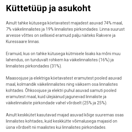
Küttetüüp ja asukoht
Ainult tahke kütusega köetavatest majadest asuvad 74% maal,
7% väikelinnalistes ja 19% linnalistes piirkondades. Linna suurust
arvesse võttes on selliseid eramuid palju näiteks Rakvere ja
Kuressaare linnas.
Eramuid, kus on tahke kütusega kütmisele lisaks ka mõni muu
lahendus, on tunduvalt rohkem ka väikelinnalistes (16%) ja
linnalistes piirkondades (31%).
Maasoojuse ja elektriga köetavatest eramutest pooled asuvad
maal, kolmandik väikelinnalistes ning väiksem osa linnalistes
kohtades. Õhksoojuse ja elektri puhul asuvad samuti pooled
eramutest maal, kuid ülejäänud jagunevad linnaliste ja
väikelinnaliste piirkondade vahel võrdselt (25% ja 25%).
Ainult keskkütet kasutavad majad asuvad kõige suuremas osas
linnalistes kohtades, kuid keskkütte võimalusega majasid on
üsna võrdselt nii maalistes kui linnalistes piirkondades.