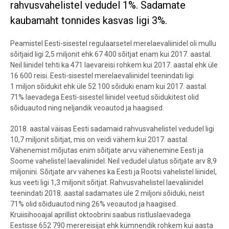
rahvusvahelistel vedudel 1%. Sadamate
kaubamaht tonnides kasvas ligi 3%.
Peamistel Eesti-sisestel regulaarsetel merelaevaliinidel oli mullu
sõitjaid ligi 2,5 miljonit ehk 67 400 sõitjat enam kui 2017. aastal.
Neil liinidel tehti ka 471 laevareisi rohkem kui 2017. aastal ehk üle
16 600 reisi. Eesti-sisestel merelaevaliinidel teenindati ligi
1 miljon sõidukit ehk üle 52 100 sõiduki enam kui 2017. aastal.
71% laevadega Eesti-sisestel liinidel veetud sõidukitest olid
sõiduautod ning neljandik veoautod ja haagised.
2018. aastal väisas Eesti sadamaid rahvusvahelistel vedudel ligi
10,7 miljonit sõitjat, mis on veidi vähem kui 2017. aastal.
Vähenemist mõjutas enim sõitjate arvu vähenemine Eesti ja
Soome vahelistel laevaliinidel. Neil vedudel ulatus sõitjate arv 8,9
miljonini. Sõitjate arv vähenes ka Eesti ja Rootsi vahelistel liinidel,
kus veeti ligi 1,3 miljonit sõitjat. Rahvusvahelistel laevaliinidel
teenindati 2018. aastal sadamates üle 2 miljoni sõiduki, neist
71% olid sõiduautod ning 26% veoautod ja haagised.
Kruiisihooajal aprillist oktoobrini saabus ristluslaevadega
Eestisse 652 790 merereisijat ehk kümnendik rohkem kui aasta