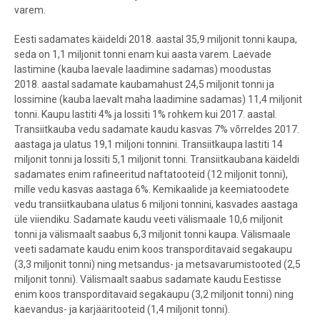
varem.
Eesti sadamates käideldi 2018. aastal 35,9 miljonit tonni kaupa,
seda on 1,1 miljonit tonni enam kui aasta varem. Laevade
lastimine (kauba laevale laadimine sadamas) moodustas
2018. aastal sadamate kaubamahust 24,5 miljonit tonni ja
lossimine (kauba laevalt maha laadimine sadamas) 11,4 miljonit
tonni. Kaupu lastiti 4% ja lossiti 1% rohkem kui 2017. aastal.
Transiitkauba vedu sadamate kaudu kasvas 7% võrreldes 2017.
aastaga ja ulatus 19,1 miljoni tonnini. Transiitkaupa lastiti 14
miljonit tonni ja lossiti 5,1 miljonit tonni. Transiitkaubana käideldi
sadamates enim rafineeritud naftatooteid (12 miljonit tonni),
mille vedu kasvas aastaga 6%. Kemikaalide ja keemiatoodete
vedu transiitkaubana ulatus 6 miljoni tonnini, kasvades aastaga
üle viiendiku. Sadamate kaudu veeti välismaale 10,6 miljonit
tonni ja välismaalt saabus 6,3 miljonit tonni kaupa. Välismaale
veeti sadamate kaudu enim koos transporditavaid segakaupu
(3,3 miljonit tonni) ning metsandus- ja metsavarumistooted (2,5
miljonit tonni). Välismaalt saabus sadamate kaudu Eestisse
enim koos transporditavaid segakaupu (3,2 miljonit tonni) ning
kaevandus- ja karjääritooteid (1,4 miljonit tonni).