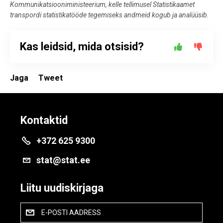
Kommunikatsiooniministeerium, kelle tellimusel Statistikaamet
transpordi statistikatööde tegemiseks andmeid kogub ja analüüsib.
Kas leidsid, mida otsisid?
Jaga
Tweet
Kontaktid
+372 625 9300
stat@stat.ee
Liitu uudiskirjaga
E-POSTI AADRESS