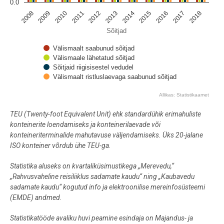
0.0
2013
2009
2016
2012
2008
2015
2011
2018
2014
2010
2017
Sõitjad
Välismaalt saabunud sõitjad
Välismaale lähetatud sõitjad
Sõitjaid riigisisestel vedudel
Välismaalt ristluslaevaga saabunud sõitjad
Allikas: Statistikaamet
End of interactive chart.
TEU (Twenty-foot Equivalent Unit) ehk standardühik erimahuliste
konteinerite loendamiseks ja konteinerilaevade või
konteineriterminalide mahutavuse väljendamiseks. Üks 20-jalane
ISO konteiner võrdub ühe TEU-ga.
Statistika aluseks on kvartaliküsimustikega „Merevedu,“
„Rahvusvaheline reisiliiklus sadamate kaudu“ ning „Kaubavedu
sadamate kaudu“ kogutud info ja elektroonilise mereinfosüsteemi
(EMDE) andmed.
Statistikatööde avaliku huvi peamine esindaja on Majandus- ja