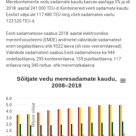
Merekonteinerite vedu sadamate kaudu kasvas aastaga 5% ja oli
2018. aastal 241 000 TEU-d. Konteinereid veeti sadamate kaudu
Eestist välja üle 117 480 TEU ning võeti sadamates vastu
123 520 TEU-d.
Eesti sadamatesse saabus 2018. aastal elektroonilise
mereinfosüsteemi (EMDE) andmetel välisriikide sadamatest
enim segalastilaevu ehk 9322 laeva (sh reisi-veeremilaevad).
Väliriikide sadamatest saabus Eesti sadamatesse ka 944
vedellastilaeva, 295 konteinerilaeva, 159 puistlastilaeva, 117
erilaeva ning 340 ristlus- ehk merematkalaeva.
Sõitjate vedu meresadamate kaudu, 2008‒2018
Sõitjate vedu meresadamate kaudu,
2008‒2018
Bar chart with 4 data series.
View as data table, Sõitjate vedu meresadamate kaudu, 2008‒20
6.0
The chart has 1 X axis displaying Sõitjad.
5.0
Miljonit sõitjat
The chart has 1 Y axis displaying Miljonit sõitjat. Data ranges from 0.4
4.0
3.0
2.0
1.0