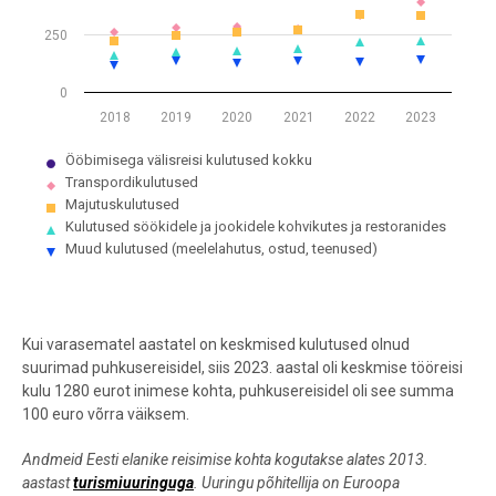
250
0
2018
2019
2020
2021
2022
2023
Ööbimisega välisreisi kulutused kokku
Transpordikulutused
Majutuskulutused
Kulutused söökidele ja jookidele kohvikutes ja restoranides
Muud kulutused (meelelahutus, ostud, teenused)
End of interactive chart.
Kui varasematel aastatel on keskmised kulutused olnud
suurimad puhkusereisidel, siis 2023. aastal oli keskmise tööreisi
kulu 1280 eurot inimese kohta, puhkusereisidel oli see summa
100 euro võrra väiksem.
Andmeid Eesti elanike reisimise kohta kogutakse alates 2013.
aastast
turismiuuringuga
. Uuringu põhitellija on Euroopa