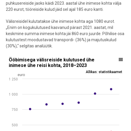
puhkusereiside jaoks käidi 2023. aastal ühe inimese kohta välja
220 eurot, tööreiside kulud jäid sel ajal 185 euro kanti.
Välisreisidel kulutatakse ühe inimese kohta aga 1080 eurot.
„Enim on kogukulutused kasvanud pärast 2021. aastat, mil
keskmine summa inimese kohta jäi 860 euro juurde. Põhilise osa
kulutustest moodustavad transpordi- (36%) ja majutuskulud
(30%),“ selgitas analüütik.
Ööbimisega välisreiside kulutused ühe inimese ühe reisi kohta, 20
Ööbimisega välisreiside kulutused ühe
inimese ühe reisi kohta, 2018–2023
Scatter chart with 5 data series.
Allikas: statistikaamet
euro
Allikas: statistikaamet
1 250
View as data table, Ööbimisega välisreiside kulutused ühe 
The chart has 1 X axis displaying .
1 000
The chart has 1 Y axis displaying euro. Data ranges from 114.72 to 
750
500