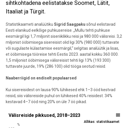
sihtkohtadena eelistatakse Soomet, Lätit,
Itaaliat ja Türgit.
Statistikaameti analüütiku
Sigrid Saagpaku
sõnul eelistavad
Eesti elanikud eelkõige puhkusereise. „Mullu tehti puhkuse
eesmärgil ligi 1,7 miljonit siseriiklikku reisi ja 980 000 välisreisi. 3,2
miljonist ööbimisega sisereisist olid ligi 30% (980 000) tuttavate
või sugulaste külastamise eesmärgil,“ selgitas analüütik ja lisas,
et ööbimisega tööreise tehti Eestis 2023. aastal kokku 360 000.
1,5 miljonist ööbimisega välisreisist tehti ligi 13% (193 300)
tuttavate juurde, 19% (286 100) olid tööga seotud reisid.
Naaberriigid on endiselt populaarsed
Kui sisereisidest on lausa 90% lühikesed ehk 1–3 ööd kestvad
reisid, siis välisreiside puhul on lühikesed 40% reisidest. 34%
kestavad 4–7 ööd ning 20% on üle 7 öö pikad.
Välisreiside pikkused, 2018–2023
Välisreiside pikkused, 2018–2023
Allikas: statistikaamet
Bar chart with 3 data series.
%