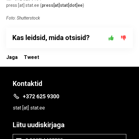
press
[at]
stat.ee
(
press[at]stat[dot]ee
)
Foto: Shutterstock
Kas leidsid, mida otsisid?
Jaga
Tweet
Kontaktid
+372 625 9300
stat
[at]
stat.ee
Liitu uudiskirjaga