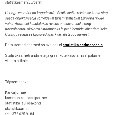
statistikaamet (Eurostat).
Uuringu eesmärk on koguda infot Eesti elanike reisimise kohta ning
saada objektiivset ja võrreldavat turismistatistikat Euroopa riikide
vahel. Andmeid kasutatakse reiside analüüsimiseks ning
turismisektori olukorra hindamiseks ja probleemide lahendamiseks.
Uuringu valimisse kuuluvad igas kvartalis 2500 inimest.
Detailsemad andmed on avaldatud
statistika andmebaasis
.
Statistikaameti andmete ja graafikute kasutamisel palume
viidata allikale.
Täpsem teave:
Kai Kaljumäe
kommunikatsioonipartner
statistika levi osakond
statistikaamet
tel +372 625 9184