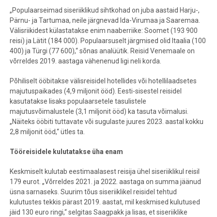
„Populaarseimad siseriiklikud sihtkohad on juba aastaid Harju-,
Pärnu- ja Tartumaa, neile järgnevad Ida-Virumaa ja Saaremaa.
Välisriikidest külastatakse enim naaberriike: Soomet (193 900
reisi) ja Lätit (184 000). Populaarsuselt järgmised olid Itaalia (100
400) ja Türgi (77 600),“ sõnas analüütik. Reisid Venemaale on
võrreldes 2019. aastaga vähenenud ligi neli korda.
Põhiliselt ööbitakse välisreisidel hotellides või hotellilaadsetes
majutuspaikades (4,9 miljonit ööd). Eesti-sisestel reisidel
kasutatakse lisaks populaarsetele tasulistele
majutusvõimalustele (3,1 miljonit ööd) ka tasuta võimalusi.
„Näiteks ööbiti tuttavate või sugulaste juures 2023. aastal kokku
2,8 miljonit ööd,“ ütles ta.
Tööreisidele kulutatakse üha enam
Keskmiselt kulutab eestimaalasest reisija ühel siseriiklikul reisil
179 eurot. „Võrreldes 2021. ja 2022. aastaga on summa jäänud
üsna sarnaseks. Suurim tõus siseriiklikel reisidel tehtud
kulutustes tekkis pärast 2019. aastat, mil keskmised kulutused
jäid 130 euro ringi,“ selgitas Saagpakk ja lisas, et siseriiklike