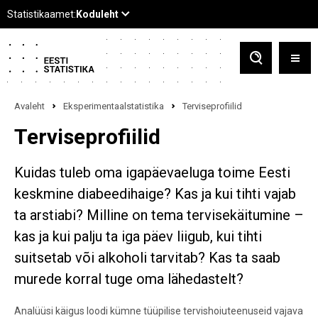
Avaleht
Eksperimentaalstatistika
Terviseprofiilid
Terviseprofiilid
Kuidas tuleb oma igapäevaeluga toime Eesti
keskmine diabeedihaige? Kas ja kui tihti vajab
ta arstiabi? Milline on tema tervisekäitumine –
kas ja kui palju ta iga päev liigub, kui tihti
suitsetab või alkoholi tarvitab? Kas ta saab
murede korral tuge oma lähedastelt?
Analüüsi käigus loodi kümne tüüpilise tervishoiuteenuseid vajava