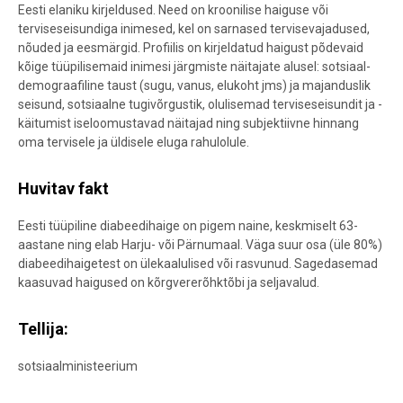
Eesti elaniku kirjeldused. Need on kroonilise haiguse või
terviseseisundiga inimesed, kel on sarnased tervisevajadused,
nõuded ja eesmärgid. Profiilis on kirjeldatud haigust põdevaid
kõige tüüpilisemaid inimesi järgmiste näitajate alusel: sotsiaal-
demograafiline taust (sugu, vanus, elukoht jms) ja majanduslik
seisund, sotsiaalne tugivõrgustik, olulisemad terviseseisundit ja -
käitumist iseloomustavad näitajad ning subjektiivne hinnang
oma tervisele ja üldisele eluga rahulolule.
Huvitav fakt
Eesti tüüpiline diabeedihaige on pigem naine, keskmiselt 63-
aastane ning elab Harju- või Pärnumaal. Väga suur osa (üle 80%)
diabeedihaigetest on ülekaalulised või rasvunud. Sagedasemad
kaasuvad haigused on kõrgvererõhktõbi ja seljavalud.
Tellija:
sotsiaalministeerium