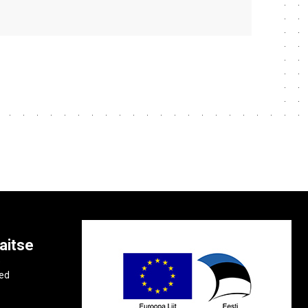
aitse
e
ted