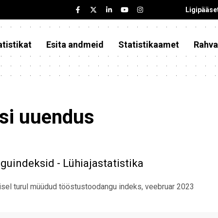
Ligipääse
tistikat
Esita andmeid
Statistikaamet
Rahva
asi uuendus
uindeksid - Lühiajastatistika
sel turul müüdud tööstustoodangu indeks, veebruar 2023