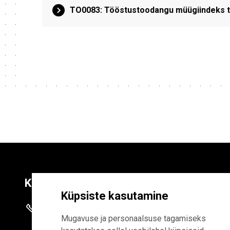
TO0083: Tööstustoodangu müügiindeks te
Kontaktid
Liitu uudiskirja
Küpsiste kasutamine
+372 625 9300
E-POSTI AADR
Mugavuse ja personaalsuse tagamiseks