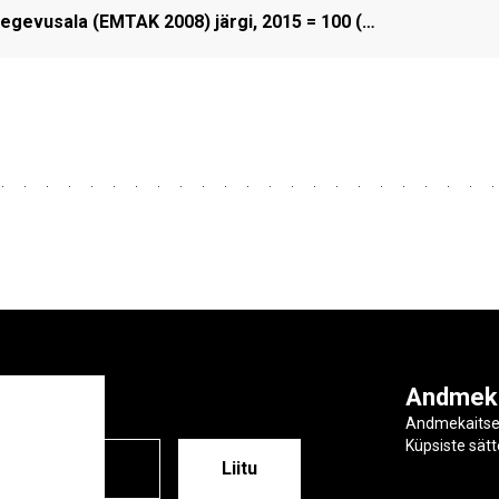
gevusala (EMTAK 2008) järgi, 2015 = 100 (…
ga
Andmek
Andmekaits
Küpsiste sät
ESS