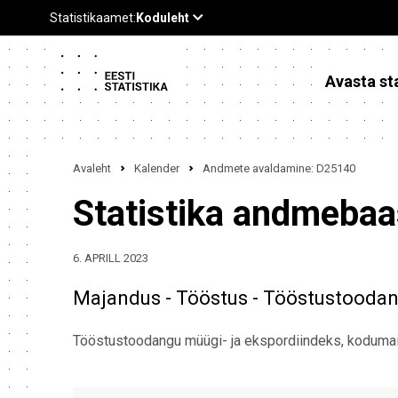
Avasta sta
Avaleht
Kalender
Andmete avaldamine: D25140
Statistika andmeba
6. APRILL 2023
Majandus - Tööstus - Tööstustoodang
Tööstustoodangu müügi- ja ekspordiindeks, kodumai