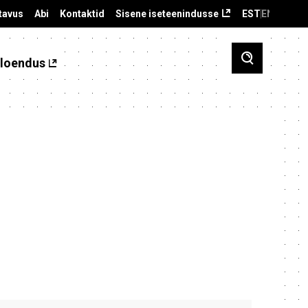
tavus
Abi
Kontaktid
Sisene iseteenindusse
EST
ENG
loendus