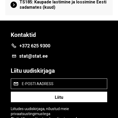
TS185: Kaupade lastimine ja lossimine Eesti
sadamates (kuud)
Kontaktid
+372 625 9300
stat@stat.ee
Liitu uudiskirjaga
E-POSTI AADRESS
Liitudes uudiskirjaga, nõustud meie
privaatsustingimustega