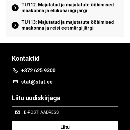
TU112: Majutatud ja majutatute ööbimised
maakonna ja elukohariigi järgi
TU113: Majutatud ja majutatute ööbimised
maakonna ja reisi eesmärgi järgi
Kontaktid
+372 625 9300
stat@stat.ee
Liitu uudiskirjaga
E-POSTI AADRESS