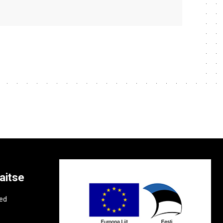
aitse
e
ted