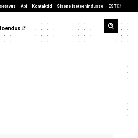
äsetavus
Abi
Kontaktid
Sisene iseteenindusse
EST
ENG
loendus