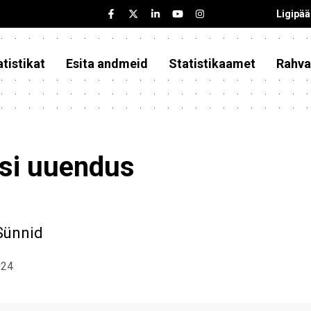
Ligipä
tistikat
Esita andmeid
Statistikaamet
Rahva
asi uuendus
Sünnid
024