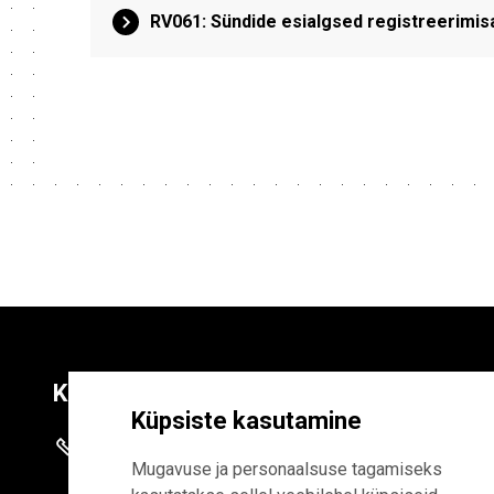
RV061: Sündide esialgsed registreerimis
Kontaktid
Liitu uudiskirja
Küpsiste kasutamine
+372 625 9300
E-POSTI AADR
Mugavuse ja personaalsuse tagamiseks