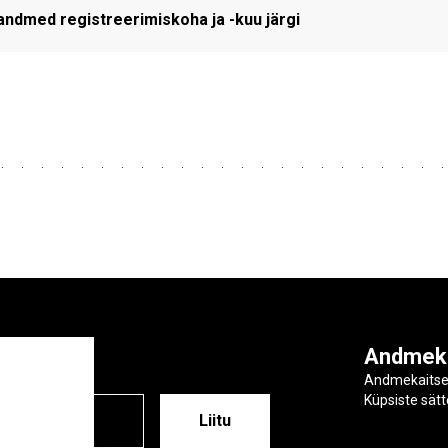
andmed registreerimiskoha ja -kuu järgi
ga
Andmek
Andmekaits
Küpsiste sät
ESS