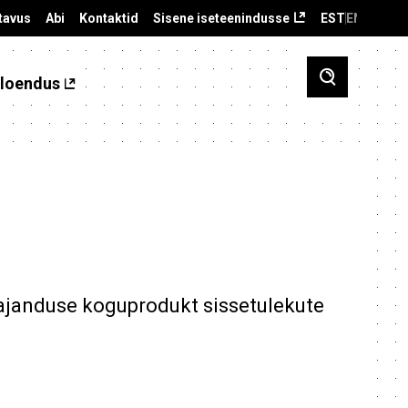
tavus
Abi
Kontaktid
Sisene iseteenindusse
EST
ENG
loendus
janduse koguprodukt sissetulekute