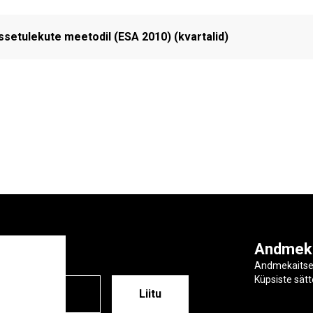
etulekute meetodil (ESA 2010) (kvartalid)
ga
Andmek
Andmekaits
Küpsiste sät
ESS