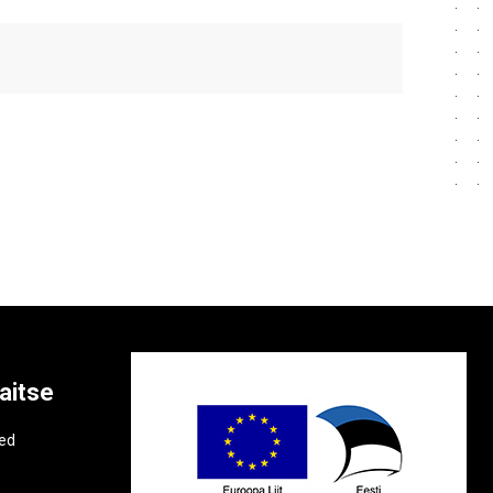
aitse
e
ted