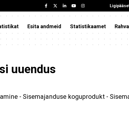
Ligipääse
tistikat
Esita andmeid
Statistikaamet
Rahva
asi uuendus
amine - Sisemajanduse koguprodukt - Sisema