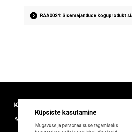
RAA0024: Sisemajanduse koguprodukt siss
Kontaktid
Liitu uudiskirja
Küpsiste kasutamine
+372 625 9300
E-POSTI AADR
Mugavuse ja personaalsuse tagamiseks