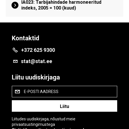
IA023: Tarbijahindade harmoneeritud
indeks, 2005 = 100 (kuud)
Kontaktid
+372 625 9300
stat@stat.ee
Liitu uudiskirjaga
E-POSTI AADRESS
Liitudes uudiskirjaga, nõustud meie
privaatsustingimustega