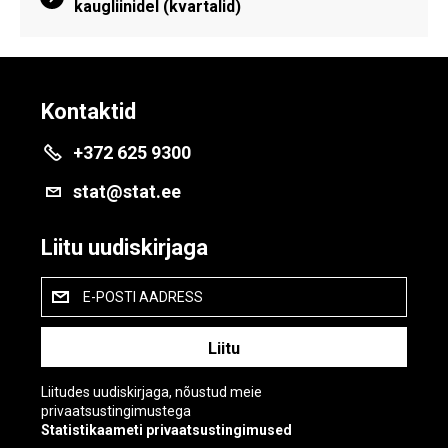
kaugliinidel (kvartalid)
Kontaktid
+372 625 9300
stat@stat.ee
Liitu uudiskirjaga
E-POSTI AADRESS
Liitudes uudiskirjaga, nõustud meie
privaatsustingimustega
Statistikaameti privaatsustingimused